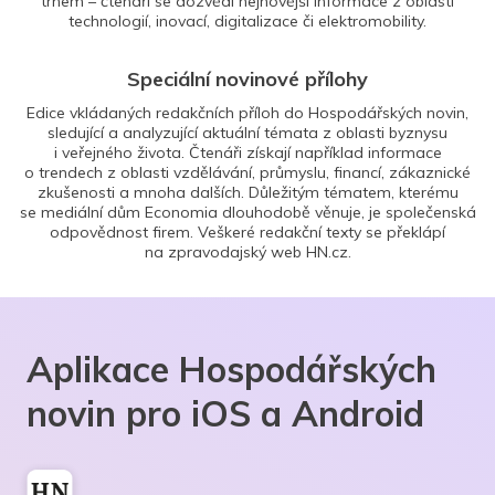
trhem – čtenáři se dozvědí nejnovější informace z oblasti
technologií, inovací, digitalizace či elektromobility.
Speciální novinové přílohy
Edice vkládaných redakčních příloh do Hospodářských novin,
sledující a analyzující aktuální témata z oblasti byznysu
i veřejného života. Čtenáři získají například informace
o trendech z oblasti vzdělávání, průmyslu, financí, zákaznické
zkušenosti a mnoha dalších. Důležitým tématem, kterému
se mediální dům Economia dlouhodobě věnuje, je společenská
odpovědnost firem. Veškeré redakční texty se překlápí
na zpravodajský web HN.cz.
Aplikace Hospodářských
novin pro iOS a Android