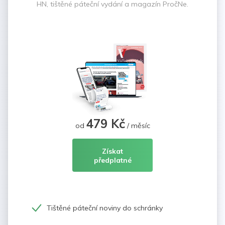
HN, tištěné páteční vydání a magazín PročNe.
479 Kč
od
/ měsíc
Získat
předplatné
Tištěné páteční noviny do schránky