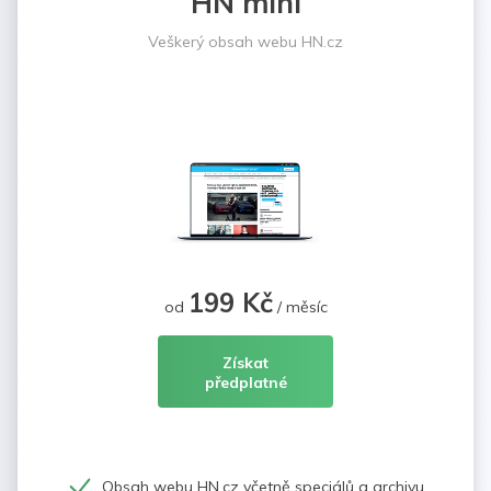
HN mini
Veškerý obsah webu HN.cz
199 Kč
od
/ měsíc
Získat
předplatné
Obsah webu HN.cz včetně speciálů a archivu