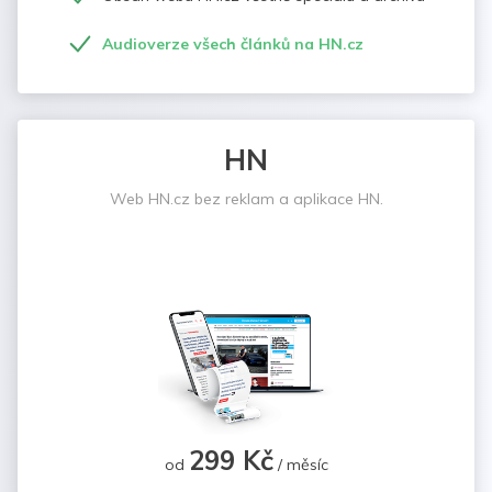
Audioverze všech článků na HN.cz
HN
Web HN.cz bez reklam a aplikace HN.
299 Kč
od
/ měsíc