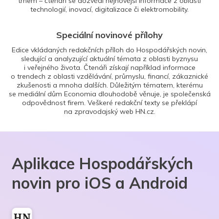
trhem – čtenáři se dozvědí nejnovější informace z oblasti
technologií, inovací, digitalizace či elektromobility.
Speciální novinové přílohy
Edice vkládaných redakčních příloh do Hospodářských novin,
sledující a analyzující aktuální témata z oblasti byznysu
i veřejného života. Čtenáři získají například informace
o trendech z oblasti vzdělávání, průmyslu, financí, zákaznické
zkušenosti a mnoha dalších. Důležitým tématem, kterému
se mediální dům Economia dlouhodobě věnuje, je společenská
odpovědnost firem. Veškeré redakční texty se překlápí
na zpravodajský web HN.cz.
Aplikace Hospodářských
novin pro iOS a Android