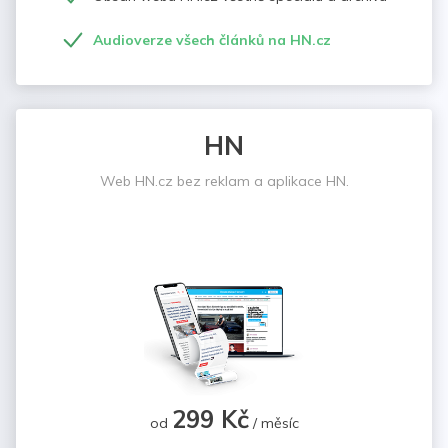
Audioverze všech článků na HN.cz
HN
Web HN.cz bez reklam a aplikace HN.
299 Kč
od
/ měsíc