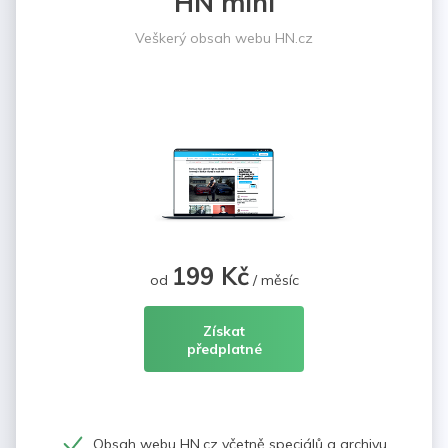
HN mini
Veškerý obsah webu HN.cz
199 Kč
od
/ měsíc
Získat
předplatné
Obsah webu HN.cz včetně speciálů a archivu