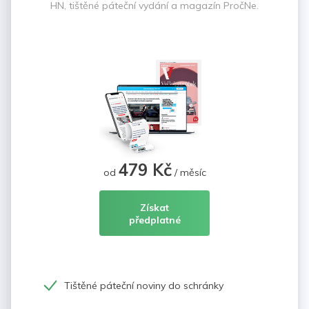
HN, tištěné páteční vydání a magazín PročNe.
479 Kč
od
/ měsíc
Získat
předplatné
Tištěné páteční noviny do schránky