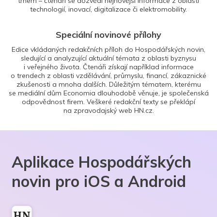
trhem – čtenáři se dozvědí nejnovější informace z oblasti
technologií, inovací, digitalizace či elektromobility.
Speciální novinové přílohy
Edice vkládaných redakčních příloh do Hospodářských novin,
sledující a analyzující aktuální témata z oblasti byznysu
i veřejného života. Čtenáři získají například informace
o trendech z oblasti vzdělávání, průmyslu, financí, zákaznické
zkušenosti a mnoha dalších. Důležitým tématem, kterému
se mediální dům Economia dlouhodobě věnuje, je společenská
odpovědnost firem. Veškeré redakční texty se překlápí
na zpravodajský web HN.cz.
Aplikace Hospodářských
novin pro iOS a Android