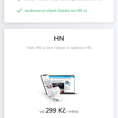
Audioverze všech článků na HN.cz
HN
Web HN.cz bez reklam a aplikace HN.
299 Kč
od
/ měsíc