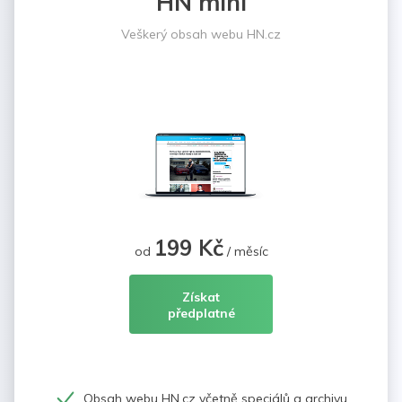
HN mini
Veškerý obsah webu HN.cz
199 Kč
od
/ měsíc
Získat
předplatné
Obsah webu HN.cz včetně speciálů a archivu