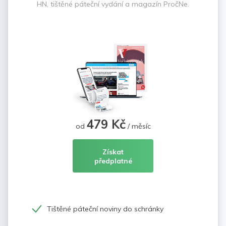
HN, tištěné páteční vydání a magazín PročNe.
479 Kč
od
/ měsíc
Získat
předplatné
Tištěné páteční noviny do schránky