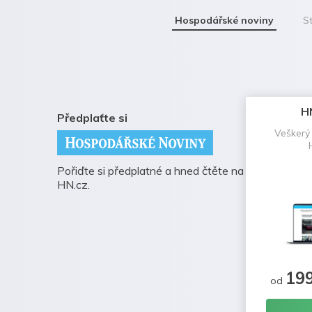
Hospodářské noviny
St
H
Předplaťte si
Veškerý
Pořiďte si předplatné a hned čtěte na
HN.cz.
19
od