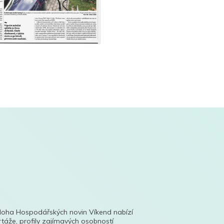
íloha Hospodářských novin Víkend nabízí
táže, profily zajímavých osobností