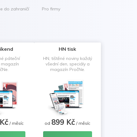
ce do zahraničí
Pro firmy
íkend
HN tisk
né páteční
HN, tištěné noviny každý
a magazín
všední den, speciály a
čNe.
magazín PročNe.
 Kč
899 Kč
/ měsíc
od
/ měsíc