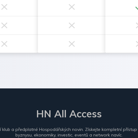
HN All Access
ní klub a předplatné Hospodářských novin. Získejte kompletní přístup
byznysu, ekonomiky, investic, eventů a network navíc.