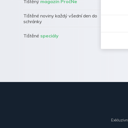
Tištěný
magazín PročNe
Tištěné noviny každý všední den do
schránky
Tištěné
speciály
Exkluziv