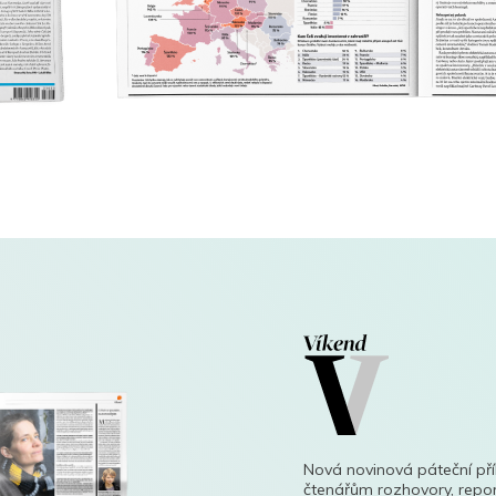
Nová novinová páteční př
čtenářům rozhovory, repor