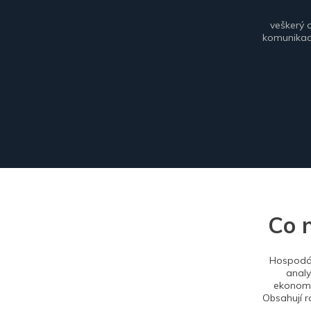
veškerý 
komunikace
Co 
Hospodář
analy
ekonomi
Obsahují r