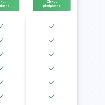
skat
Získat
platné
předplatné