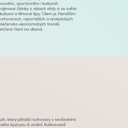
ysového, sportovního i kulturně-
ajímavé články z oblasti vědy a ze světa
 kulturní a filmové tipy. Cílem je čtenářům
ozhovorech, reportážích a analytických
polečensko-ekonomických trendů
hčené čtení na víkend.
azín, který přináší rozhovory s nevšedními
tového byznysu či umění. Kultivovaně