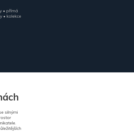
y • přímá
y • kolekce
nách
e silnými
rostor
ikatele.
ležitějších