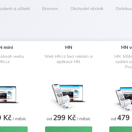
udenti a učitelé
Ekonom
Obchodní věstník
Distribu
N mini
HN
HN v
 obsah webu
Web HN.cz bez reklam a
HN, tiště
HN.cz
aplikace HN.
vydání 
Pro
9 Kč
299 Kč
479
/ měsíc
od
/ měsíc
od