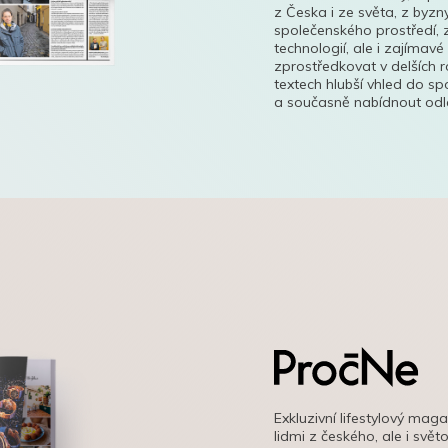
z Česka i ze světa, z byzn
společenského prostředí, z
technologií, ale i zajímavé
zprostředkovat v delších r
textech hlubší vhled do s
a současně nabídnout odle
Exkluzivní lifestylový mag
lidmi z českého, ale i svě