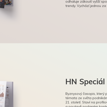
odhaluje zákoutí vyšší sp
trendy. Vychází jednou za
HN Speciál
Byznysový časopis, který 
témata ze světa podnikání
21. století. Staví na profi
a poutavě podaném kontex