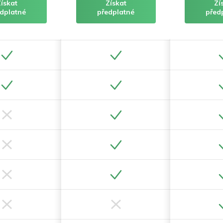
Získat
Získat
Zí
dplatné
předplatné
před