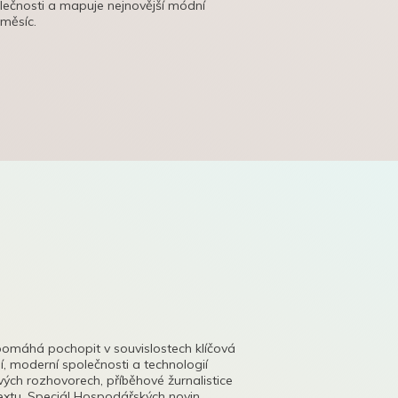
olečnosti a mapuje nejnovější módní
 měsíc.
pomáhá pochopit v souvislostech klíčová
, moderní společnosti a technologií
lových rozhovorech, příběhové žurnalistice
tu. Speciál Hospodářských novin