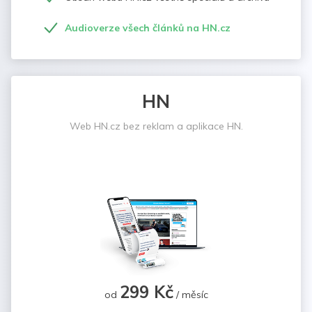
Audioverze všech článků na HN.cz
HN
Web HN.cz bez reklam a aplikace HN.
299 Kč
od
/ měsíc