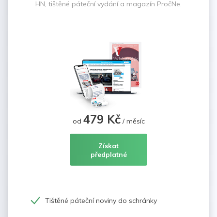
HN, tištěné páteční vydání a magazín PročNe.
479 Kč
od
/ měsíc
Získat
předplatné
Tištěné páteční noviny do schránky