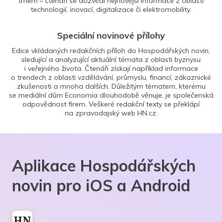
trhem – čtenáři se dozvědí nejnovější informace z oblasti
technologií, inovací, digitalizace či elektromobility.
Speciální novinové přílohy
Edice vkládaných redakčních příloh do Hospodářských novin,
sledující a analyzující aktuální témata z oblasti byznysu
i veřejného života. Čtenáři získají například informace
o trendech z oblasti vzdělávání, průmyslu, financí, zákaznické
zkušenosti a mnoha dalších. Důležitým tématem, kterému
se mediální dům Economia dlouhodobě věnuje, je společenská
odpovědnost firem. Veškeré redakční texty se překlápí
na zpravodajský web HN.cz.
Aplikace Hospodářských
novin pro iOS a Android