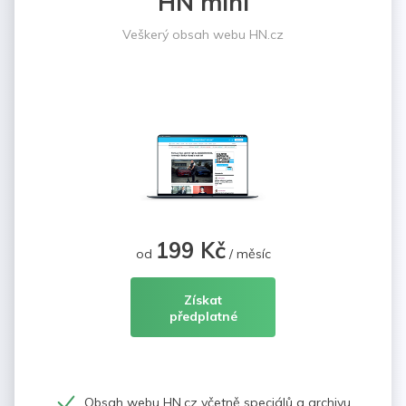
HN mini
Veškerý obsah webu HN.cz
199 Kč
od
/ měsíc
Získat
předplatné
Obsah webu HN.cz včetně speciálů a archivu