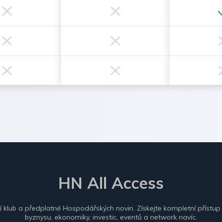
HN All Access
ní klub a předplatné Hospodářských novin. Získejte kompletní přístup
byznysu, ekonomiky, investic, eventů a network navíc.