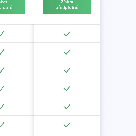
skat
Získat
platné
předplatné