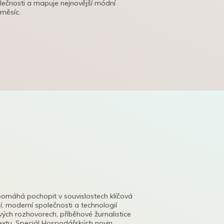
olečnosti a mapuje nejnovější módní
 měsíc.
pomáhá pochopit v souvislostech klíčová
, moderní společnosti a technologií
lových rozhovorech, příběhové žurnalistice
tu. Speciál Hospodářských novin