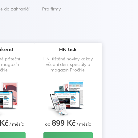
ce do zahraničí
Pro firmy
íkend
HN tisk
né páteční
HN, tištěné noviny každý
a magazín
všední den, speciály a
čNe.
magazín PročNe.
 Kč
899 Kč
/ měsíc
od
/ měsíc