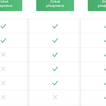
Získat
Získat
Zí
dplatné
předplatné
před