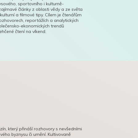
ysového, sportovního i kulturně-
ajímavé články z oblasti vědy a ze světa
 kulturní a filmové tipy. Cílem je čtenářům
ozhovorech, reportážích a analytických
polečensko-ekonomických trendů
hčené čtení na víkend.
azín, který přináší rozhovory s nevšedními
tového byznysu či umění. Kultivovaně