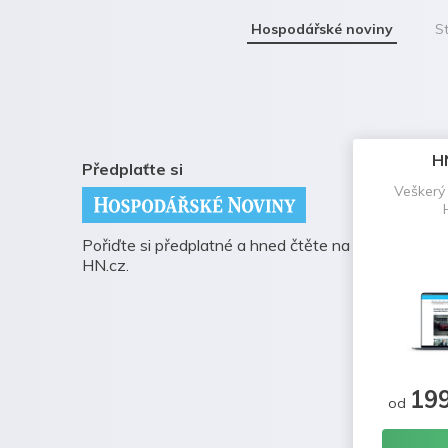
Hospodářské noviny
St
H
Předplaťte si
Veškerý
Pořiďte si předplatné a hned čtěte na
HN.cz.
19
od