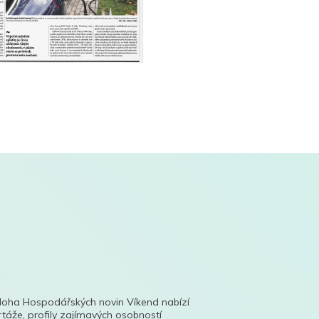
íloha Hospodářských novin Víkend nabízí
táže, profily zajímavých osobností