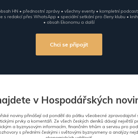
obsah HN • přednostní zprávy • všechny eventy • kompletní podcast
 s redakcí přes WhatsApp • speciální setkání pro členy klubu • knih
• obsah Ekonomu a další
Chci se připojit
najdete v Hospodářských novi
ské noviny přinášejí od pondělí do pátku všeobecné zpravodajství s
tickými prvky a komentáři. Ze všech českých deníků dávají největší p
ckým a byznysovým informacím, finančním trhům a servisu pro podn
ozhovory s předními českými i světovými byznysmeny a analýzy nejdů
ekonomických událostí.