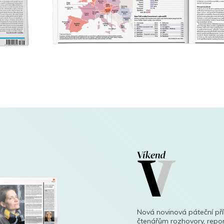
Nová novinová páteční př
čtenářům rozhovory, repor