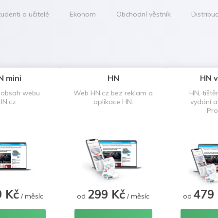
udenti a učitelé
Ekonom
Obchodní věstník
Distribu
N mini
HN
HN v
 obsah webu
Web HN.cz bez reklam a
HN, tiště
HN.cz
aplikace HN.
vydání 
Pro
9 Kč
299 Kč
479
/ měsíc
od
/ měsíc
od