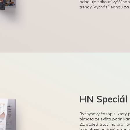
odhaluje zákoutí vyšší sp
trendy. Vychází jednou za
HN Speciál
Byznysový časopis, který 
témata ze světa podnikání
21. století. Staví na profi
a poutavě podaném kontex