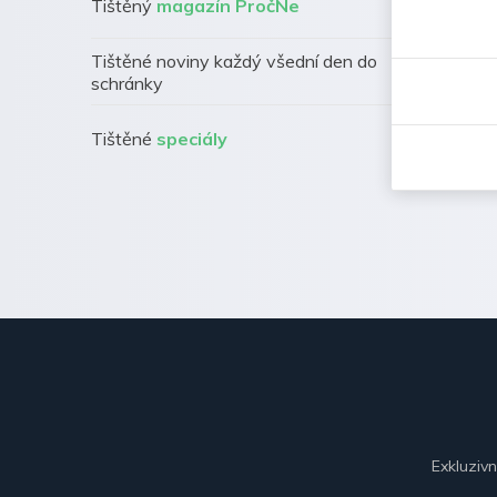
Tištěný
magazín PročNe
Tištěné noviny každý všední den do
schránky
Tištěné
speciály
Exkluziv