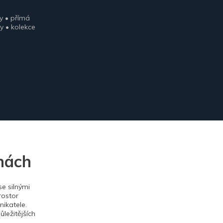
y • přímá
y • kolekce
nách
e silnými
rostor
ikatele.
ležitějších