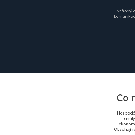
veškerý 
komunikace
Co 
Hospodář
analy
ekonomi
Obsahují r