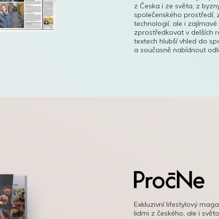
z Česka i ze světa, z byzn
společenského prostředí, z
technologií, ale i zajímavé
zprostředkovat v delších r
textech hlubší vhled do s
a současně nabídnout odle
Exkluzivní lifestylový mag
lidmi z českého, ale i svě