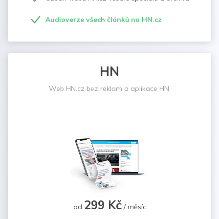
Audioverze všech článků na HN.cz
HN
Web HN.cz bez reklam a aplikace HN.
299 Kč
od
/ měsíc