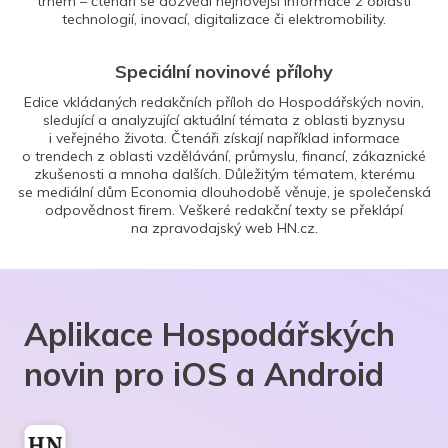
trhem – čtenáři se dozvědí nejnovější informace z oblasti
technologií, inovací, digitalizace či elektromobility.
Speciální novinové přílohy
Edice vkládaných redakčních příloh do Hospodářských novin,
sledující a analyzující aktuální témata z oblasti byznysu
i veřejného života. Čtenáři získají například informace
o trendech z oblasti vzdělávání, průmyslu, financí, zákaznické
zkušenosti a mnoha dalších. Důležitým tématem, kterému
se mediální dům Economia dlouhodobě věnuje, je společenská
odpovědnost firem. Veškeré redakční texty se překlápí
na zpravodajský web HN.cz.
Aplikace Hospodářských
novin pro iOS a Android