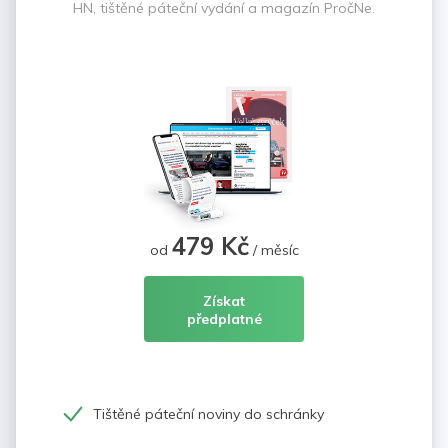
HN, tištěné páteční vydání a magazín PročNe.
479 Kč
od
/ měsíc
Získat
předplatné
Tištěné páteční noviny do schránky