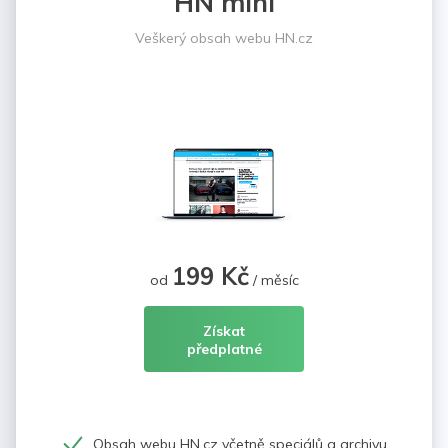
HN mini
Veškerý obsah webu HN.cz
199 Kč
od
/ měsíc
Získat
předplatné
Obsah webu HN.cz včetně speciálů a archivu