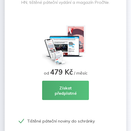
HN, tištěné páteční vydání a magazín PročNe.
479 Kč
od
/ měsíc
Získat
předplatné
Tištěné páteční noviny do schránky