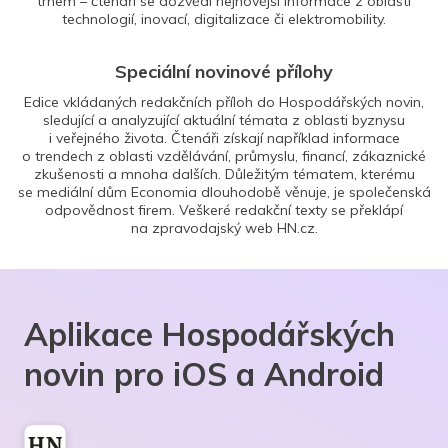
trhem – čtenáři se dozvědí nejnovější informace z oblasti
technologií, inovací, digitalizace či elektromobility.
Speciální novinové přílohy
Edice vkládaných redakčních příloh do Hospodářských novin,
sledující a analyzující aktuální témata z oblasti byznysu
i veřejného života. Čtenáři získají například informace
o trendech z oblasti vzdělávání, průmyslu, financí, zákaznické
zkušenosti a mnoha dalších. Důležitým tématem, kterému
se mediální dům Economia dlouhodobě věnuje, je společenská
odpovědnost firem. Veškeré redakční texty se překlápí
na zpravodajský web HN.cz.
Aplikace Hospodářských
novin pro iOS a Android