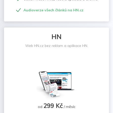
Audioverze všech článků na HN.cz
HN
Web HN.cz bez reklam a aplikace HN.
299 Kč
od
/ měsíc