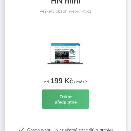
HN mini
Veškerý obsah webu HN.cz
199 Kč
od
/ měsíc
Získat
předplatné
Obsah webu HN.cz včetně speciálů a archivu