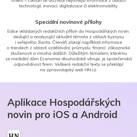
trhem – čtenáři se dozvědí nejnovější informace z oblasti
technologií, inovací, digitalizace či elektromobility.
Speciální novinové přílohy
Edice vkládaných redakčních příloh do Hospodářských novin,
sledující a analyzující aktuální témata z oblasti byznysu
i veřejného života. Čtenáři získají například informace
o trendech z oblasti vzdělávání, průmyslu, financí, zákaznické
zkušenosti a mnoha dalších. Důležitým tématem, kterému
se mediální dům Economia dlouhodobě věnuje, je společenská
odpovědnost firem. Veškeré redakční texty se překlápí
na zpravodajský web HN.cz.
Aplikace Hospodářských
novin pro iOS a Android