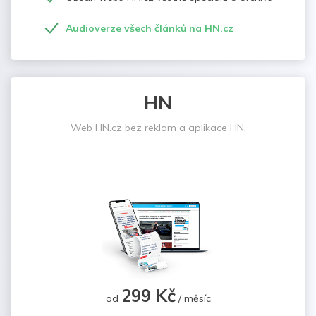
Audioverze všech článků na HN.cz
HN
Web HN.cz bez reklam a aplikace HN.
299 Kč
od
/ měsíc