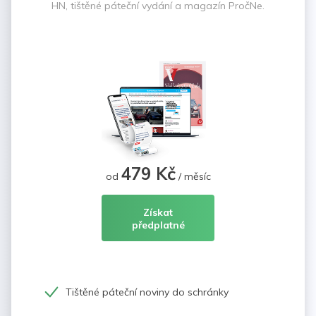
HN, tištěné páteční vydání a magazín PročNe.
479 Kč
od
/ měsíc
Získat
předplatné
Tištěné páteční noviny do schránky