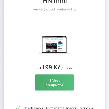
HN mini
Veškerý obsah webu HN.cz
199 Kč
od
/ měsíc
Získat
předplatné
Obsah webu HN.cz včetně speciálů a archivu