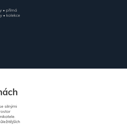
y • přímá
y • kolekce
nách
e silnými
rostor
ikatele.
ležitějších