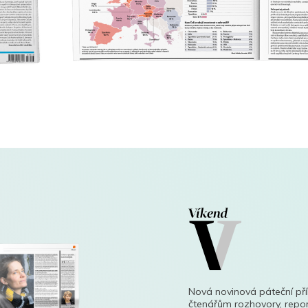
Nová novinová páteční př
čtenářům rozhovory, repor