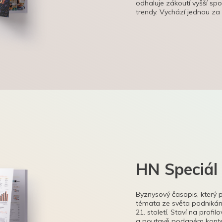
odhaluje zákoutí vyšší sp
trendy. Vychází jednou za
HN Speciál
Byznysový časopis, který 
témata ze světa podnikání
21. století. Staví na profi
a poutavě podaném kontex