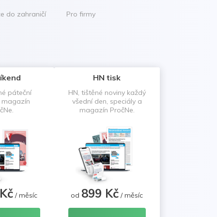
ce do zahraničí
Pro firmy
íkend
HN tisk
né páteční
HN, tištěné noviny každý
a magazín
všední den, speciály a
čNe.
magazín PročNe.
 Kč
899 Kč
/ měsíc
od
/ měsíc