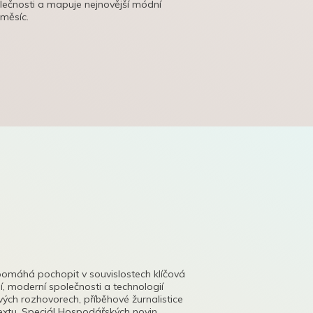
olečnosti a mapuje nejnovější módní
 měsíc.
pomáhá pochopit v souvislostech klíčová
, moderní společnosti a technologií
lových rozhovorech, příběhové žurnalistice
tu. Speciál Hospodářských novin