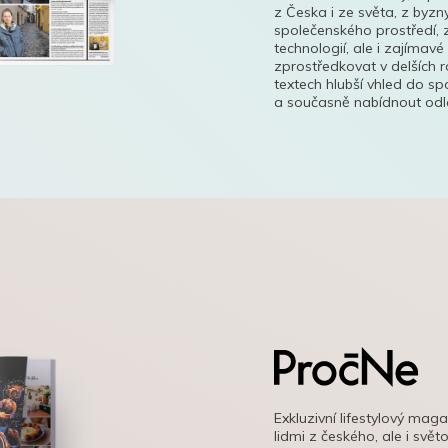
z Česka i ze světa, z byzn
společenského prostředí, z
technologií, ale i zajímavé
zprostředkovat v delších r
textech hlubší vhled do s
a současně nabídnout odle
Exkluzivní lifestylový mag
lidmi z českého, ale i svě