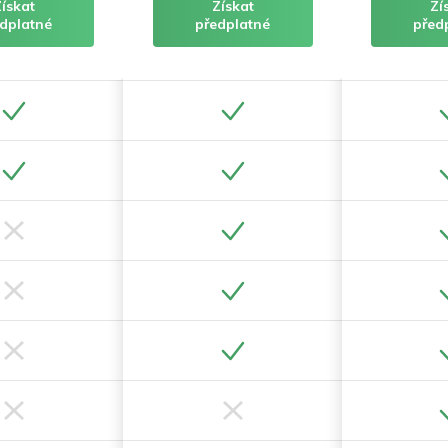
Získat
Získat
Zí
dplatné
předplatné
před