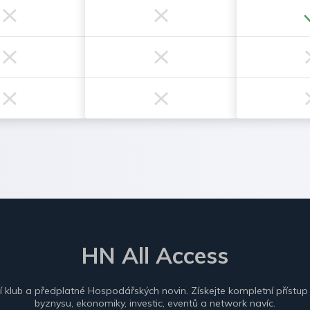
HN All Access
ní klub a předplatné Hospodářských novin. Získejte kompletní přístup
byznysu, ekonomiky, investic, eventů a network navíc.