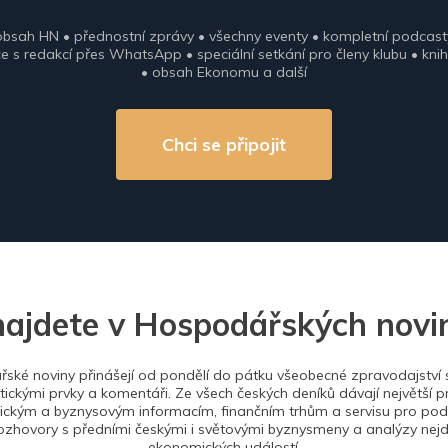
obsah HN • přednostní zprávy • všechny eventy • kompletní podcast
 s redakcí přes WhatsApp • speciální setkání pro členy klubu • knih
• obsah Ekonomu a další
Chci se připojit
najdete v Hospodářských novi
ské noviny přinášejí od pondělí do pátku všeobecné zpravodajství s
tickými prvky a komentáři. Ze všech českých deníků dávají největší p
ckým a byznysovým informacím, finančním trhům a servisu pro podn
ozhovory s předními českými i světovými byznysmeny a analýzy nejdů
ekonomických událostí.