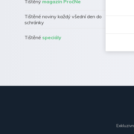
Tištěný
magazín PročNe
Tištěné noviny každý všední den do
schránky
Tištěné
speciály
Exkluziv