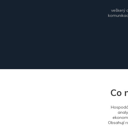
veškerý 
komunikace
Co 
Hospodář
analy
ekonomi
Obsahují r