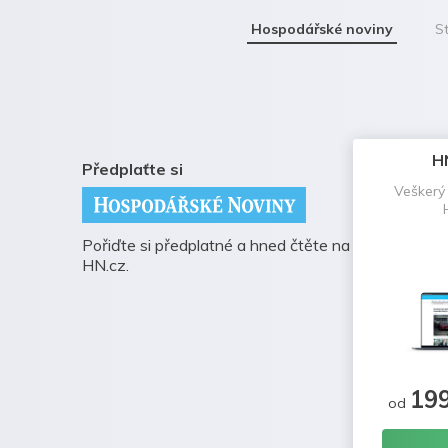
Hospodářské noviny
St
H
Předplaťte si
Veškerý
Pořiďte si předplatné a hned čtěte na
HN.cz.
19
od