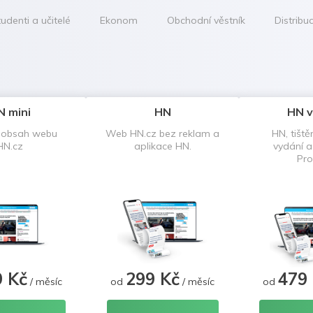
udenti a učitelé
Ekonom
Obchodní věstník
Distribu
N mini
HN
HN v
 obsah webu
Web HN.cz bez reklam a
HN, tiště
HN.cz
aplikace HN.
vydání 
Pro
9 Kč
299 Kč
479
/ měsíc
od
/ měsíc
od