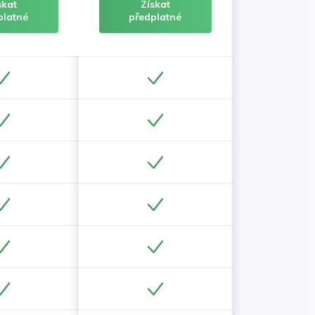
skat
Získat
platné
předplatné