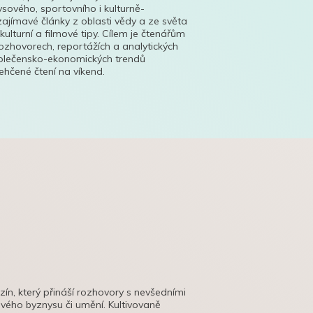
ysového, sportovního i kulturně-
ajímavé články z oblasti vědy a ze světa
 kulturní a filmové tipy. Cílem je čtenářům
ozhovorech, reportážích a analytických
polečensko-ekonomických trendů
hčené čtení na víkend.
azín, který přináší rozhovory s nevšedními
tového byznysu či umění. Kultivovaně