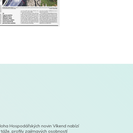
íloha Hospodářských novin Víkend nabízí
táže, profily zajímavých osobností