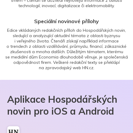
trhem – čtenáři se dozvědí nejnovější informace z oblasti
technologií, inovací, digitalizace či elektromobility.
Speciální novinové přílohy
Edice vkládaných redakčních příloh do Hospodářských novin,
sledující a analyzující aktuální témata z oblasti byznysu
i veřejného života. Čtenáři získají například informace
o trendech z oblasti vzdělávání, průmyslu, financí, zákaznické
zkušenosti a mnoha dalších. Důležitým tématem, kterému
se mediální dům Economia dlouhodobě věnuje, je společenská
odpovědnost firem. Veškeré redakční texty se překlápí
na zpravodajský web HN.cz.
Aplikace Hospodářských
novin pro iOS a Android