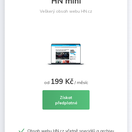
HN mini
Veškerý obsah webu HN.cz
199 Kč
od
/ měsíc
Získat
předplatné
Obsah webu HN.cz včetně speciálů a archivu