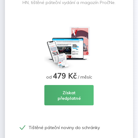
HN, tištěné páteční vydání a magazín PročNe.
479 Kč
od
/ měsíc
Získat
předplatné
Tištěné páteční noviny do schránky