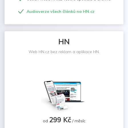
Audioverze všech článků na HN.cz
HN
Web HN.cz bez reklam a aplikace HN.
299 Kč
od
/ měsíc