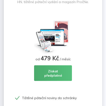
HN, tištěné páteční vydání a magazín PročNe.
479 Kč
od
/ měsíc
Získat
předplatné
Tištěné páteční noviny do schránky