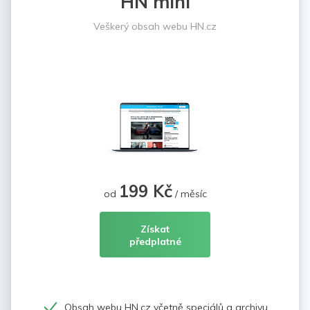
HN mini
Veškerý obsah webu HN.cz
199 Kč
od
/ měsíc
Získat
předplatné
Obsah webu HN.cz včetně speciálů a archivu