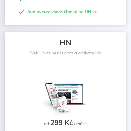
Audioverze všech článků na HN.cz
HN
Web HN.cz bez reklam a aplikace HN.
299 Kč
od
/ měsíc