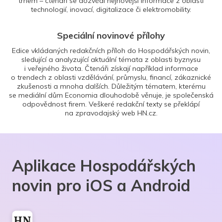
trhem – čtenáři se dozvědí nejnovější informace z oblasti
technologií, inovací, digitalizace či elektromobility.
Speciální novinové přílohy
Edice vkládaných redakčních příloh do Hospodářských novin,
sledující a analyzující aktuální témata z oblasti byznysu
i veřejného života. Čtenáři získají například informace
o trendech z oblasti vzdělávání, průmyslu, financí, zákaznické
zkušenosti a mnoha dalších. Důležitým tématem, kterému
se mediální dům Economia dlouhodobě věnuje, je společenská
odpovědnost firem. Veškeré redakční texty se překlápí
na zpravodajský web HN.cz.
Aplikace Hospodářských
novin pro iOS a Android