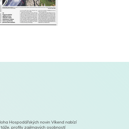
íloha Hospodářských novin Víkend nabízí
táže, profily zajímavých osobností