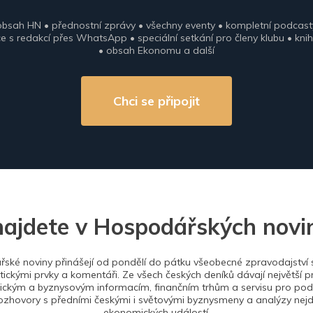
obsah HN • přednostní zprávy • všechny eventy • kompletní podcast
 s redakcí přes WhatsApp • speciální setkání pro členy klubu • knih
• obsah Ekonomu a další
Chci se připojit
najdete v Hospodářských novi
ské noviny přinášejí od pondělí do pátku všeobecné zpravodajství s
tickými prvky a komentáři. Ze všech českých deníků dávají největší p
ckým a byznysovým informacím, finančním trhům a servisu pro podn
ozhovory s předními českými i světovými byznysmeny a analýzy nejdů
ekonomických událostí.