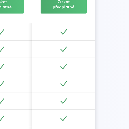
skat
Získat
platné
předplatné