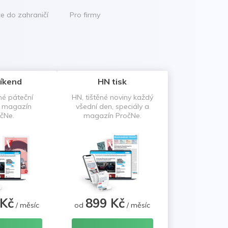
ce do zahraničí
Pro firmy
íkend
HN tisk
né páteční
HN, tištěné noviny každý
a magazín
všední den, speciály a
čNe.
magazín PročNe.
 Kč
899 Kč
/ měsíc
od
/ měsíc