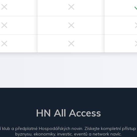
HN All Access
ní klub a předplatné Hospodářských novin. Získejte kompletní přístup
byznysu, ekonomiky, investic, eventů a network navíc.