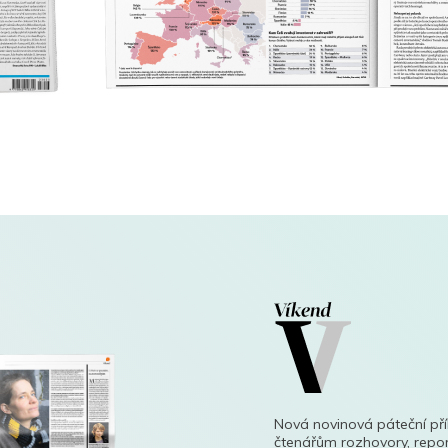
Nová novinová páteční př
čtenářům rozhovory, repor