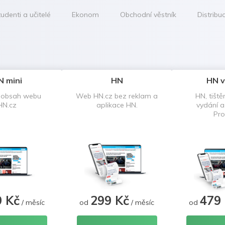
udenti a učitelé
Ekonom
Obchodní věstník
Distribu
N mini
HN
HN v
 obsah webu
Web HN.cz bez reklam a
HN, tiště
HN.cz
aplikace HN.
vydání 
Pro
9 Kč
299 Kč
479
/ měsíc
od
/ měsíc
od