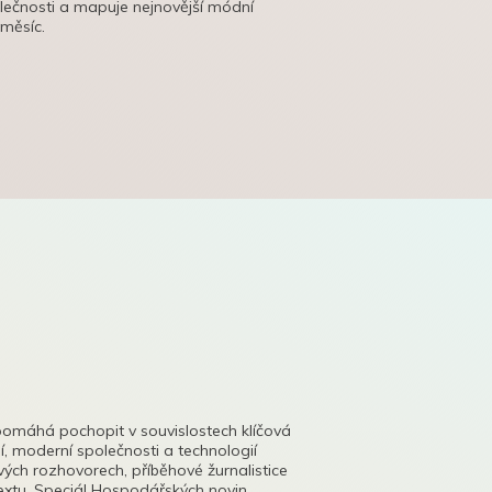
olečnosti a mapuje nejnovější módní
 měsíc.
pomáhá pochopit v souvislostech klíčová
, moderní společnosti a technologií
lových rozhovorech, příběhové žurnalistice
tu. Speciál Hospodářských novin