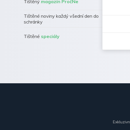
Tištěný
magazín PročNe
Tištěné noviny každý všední den do
schránky
Tištěné
speciály
Exkluziv