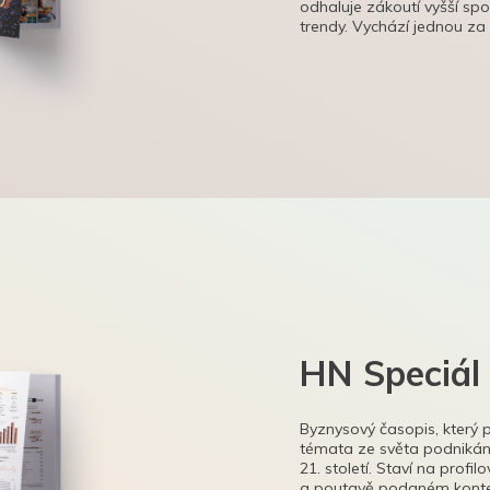
odhaluje zákoutí vyšší sp
trendy. Vychází jednou za
HN Speciál
Byznysový časopis, který 
témata ze světa podnikání
21. století. Staví na profi
a poutavě podaném kontex