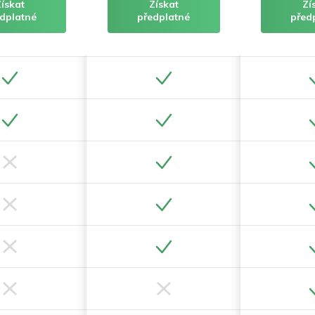
Získat
Získat
Zí
dplatné
předplatné
před