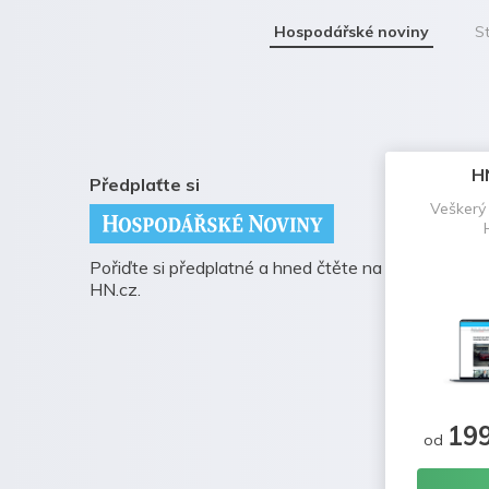
Hospodářské noviny
St
H
Předplaťte si
Veškerý
Pořiďte si předplatné a hned čtěte na
HN.cz.
19
od