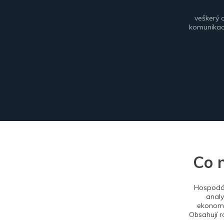
veškerý 
komunikace
Co 
Hospodář
analy
ekonomi
Obsahují r