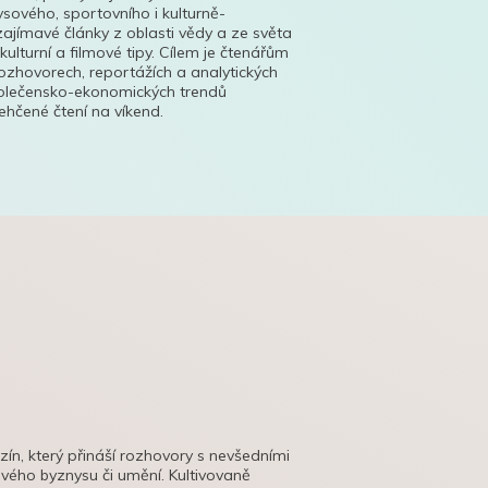
ysového, sportovního i kulturně-
ajímavé články z oblasti vědy a ze světa
 kulturní a filmové tipy. Cílem je čtenářům
ozhovorech, reportážích a analytických
polečensko-ekonomických trendů
hčené čtení na víkend.
azín, který přináší rozhovory s nevšedními
tového byznysu či umění. Kultivovaně