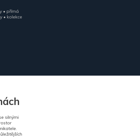
y • přímá
y • kolekce
nách
e silnými
rostor
ikatele.
ležitějších