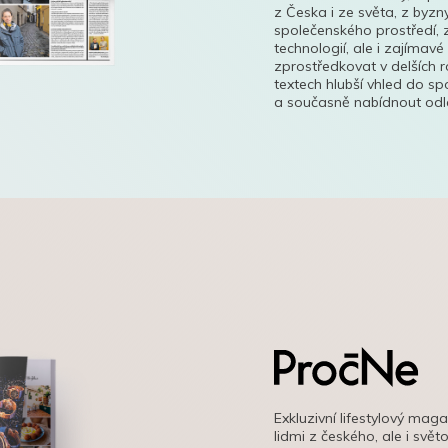
z Česka i ze světa, z byzn
společenského prostředí, z
technologií, ale i zajímavé
zprostředkovat v delších r
textech hlubší vhled do s
a současně nabídnout odle
Exkluzivní lifestylový mag
lidmi z českého, ale i svě