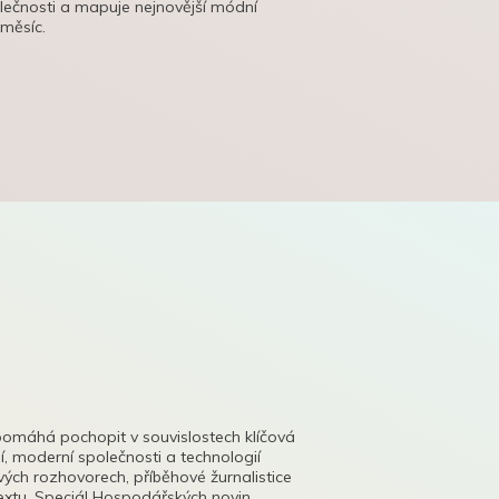
olečnosti a mapuje nejnovější módní
 měsíc.
pomáhá pochopit v souvislostech klíčová
, moderní společnosti a technologií
lových rozhovorech, příběhové žurnalistice
tu. Speciál Hospodářských novin