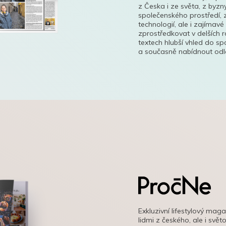
z Česka i ze světa, z byzn
společenského prostředí, z
technologií, ale i zajímavé
zprostředkovat v delších r
textech hlubší vhled do s
a současně nabídnout odle
Exkluzivní lifestylový mag
lidmi z českého, ale i svě