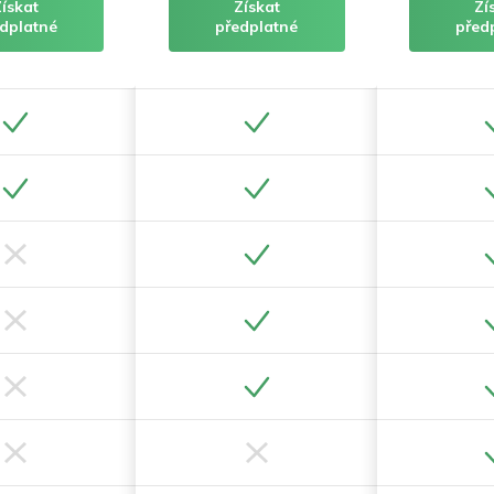
Získat
Získat
Zí
dplatné
předplatné
před