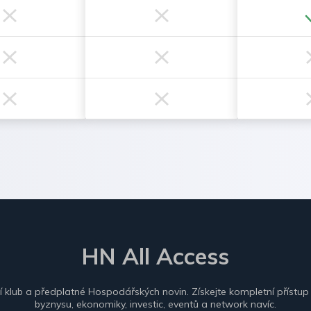
HN All Access
ní klub a předplatné Hospodářských novin. Získejte kompletní přístup
byznysu, ekonomiky, investic, eventů a network navíc.