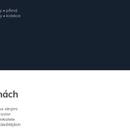
y • přímá
y • kolekce
nách
e silnými
rostor
ikatele.
ležitějších