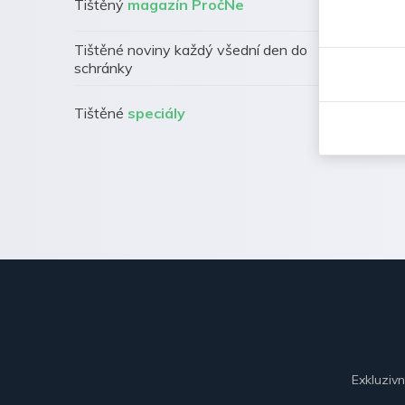
Tištěný
magazín PročNe
Tištěné noviny každý všední den do
schránky
Tištěné
speciály
Exkluziv