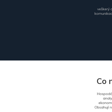
veškerý 
komunikace
Co 
Hospodář
analy
ekonomi
Obsahují r