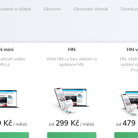
udenti a učitelé
Ekonom
Obchodní věstník
Distribu
N mini
HN
HN v
 obsah webu
Web HN.cz bez reklam a
HN, tiště
HN.cz
aplikace HN.
vydání 
Pro
9 Kč
299 Kč
479
/ měsíc
od
/ měsíc
od