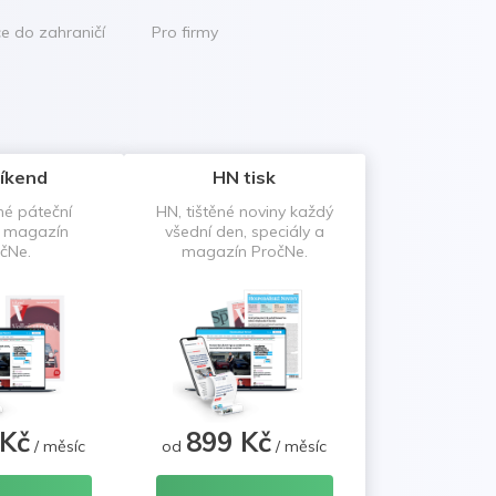
ce do zahraničí
Pro firmy
íkend
HN tisk
né páteční
HN, tištěné noviny každý
a magazín
všední den, speciály a
čNe.
magazín PročNe.
 Kč
899 Kč
/ měsíc
od
/ měsíc