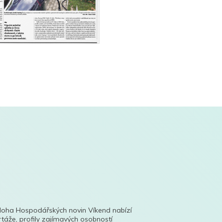
íloha Hospodářských novin Víkend nabízí
táže, profily zajímavých osobností