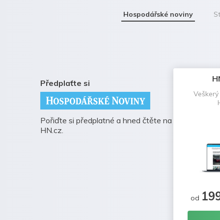
Hospodářské noviny
St
H
Předplaťte si
Veškerý
Pořiďte si předplatné a hned čtěte na
HN.cz.
19
od