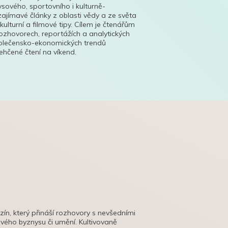
ysového, sportovního i kulturně-
ajímavé články z oblasti vědy a ze světa
 kulturní a filmové tipy. Cílem je čtenářům
ozhovorech, reportážích a analytických
polečensko-ekonomických trendů
hčené čtení na víkend.
azín, který přináší rozhovory s nevšedními
tového byznysu či umění. Kultivovaně