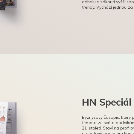
odhaluje zákoutí vyšší sp
trendy. Vychází jednou za
HN Speciál
Byznysový časopis, který 
témata ze světa podnikání
21. století. Staví na profi
a poutavě podaném kontex