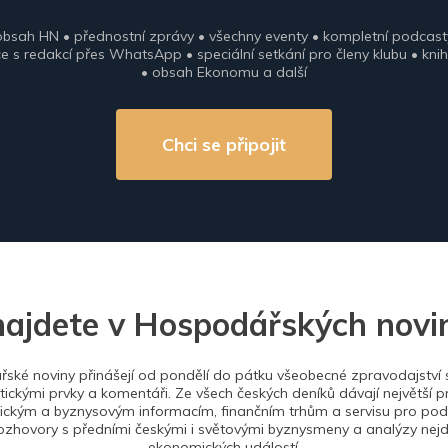
obsah HN • přednostní zprávy • všechny eventy • kompletní podcast
 s redakcí přes WhatsApp • speciální setkání pro členy klubu • knih
• obsah Ekonomu a další
Chci se připojit
najdete v Hospodářských novi
ské noviny přinášejí od pondělí do pátku všeobecné zpravodajství s
tickými prvky a komentáři. Ze všech českých deníků dávají největší p
ckým a byznysovým informacím, finančním trhům a servisu pro podn
ozhovory s předními českými i světovými byznysmeny a analýzy nejdů
ekonomických událostí.