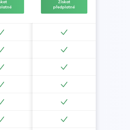
skat
Získat
platné
předplatné