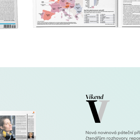
Nová novinová páteční př
čtenářům rozhovory, repor