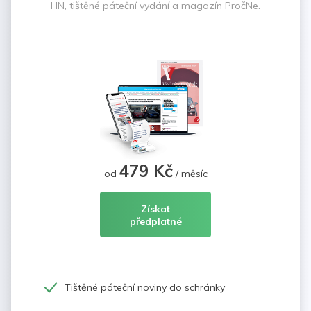
HN, tištěné páteční vydání a magazín PročNe.
479 Kč
od
/ měsíc
Získat
předplatné
Tištěné páteční noviny do schránky