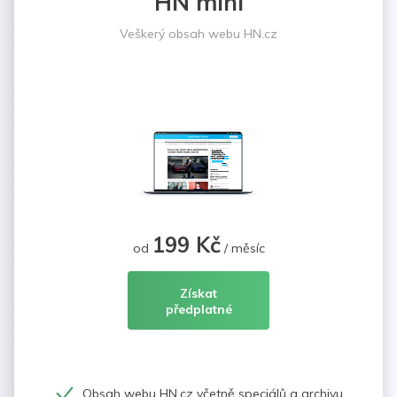
HN mini
Veškerý obsah webu HN.cz
199 Kč
od
/ měsíc
Získat
předplatné
Obsah webu HN.cz včetně speciálů a archivu