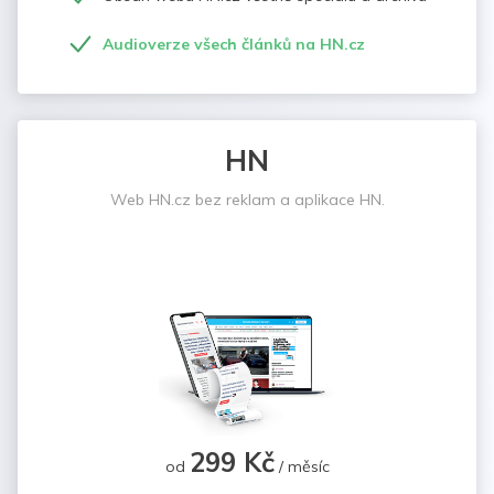
Audioverze všech článků na HN.cz
HN
Web HN.cz bez reklam a aplikace HN.
299 Kč
od
/ měsíc