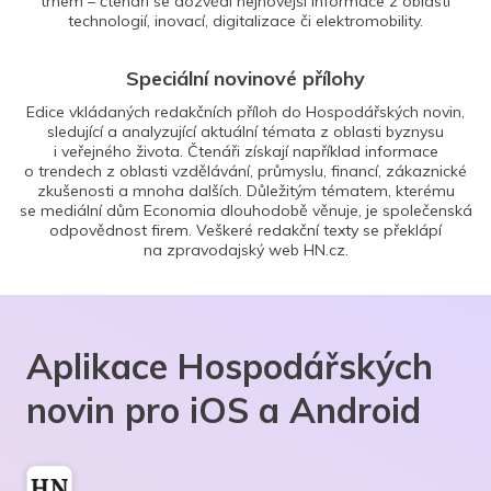
trhem – čtenáři se dozvědí nejnovější informace z oblasti
technologií, inovací, digitalizace či elektromobility.
Speciální novinové přílohy
Edice vkládaných redakčních příloh do Hospodářských novin,
sledující a analyzující aktuální témata z oblasti byznysu
i veřejného života. Čtenáři získají například informace
o trendech z oblasti vzdělávání, průmyslu, financí, zákaznické
zkušenosti a mnoha dalších. Důležitým tématem, kterému
se mediální dům Economia dlouhodobě věnuje, je společenská
odpovědnost firem. Veškeré redakční texty se překlápí
na zpravodajský web HN.cz.
Aplikace Hospodářských
novin pro iOS a Android