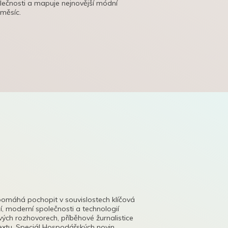
olečnosti a mapuje nejnovější módní
 měsíc.
pomáhá pochopit v souvislostech klíčová
, moderní společnosti a technologií
lových rozhovorech, příběhové žurnalistice
tu. Speciál Hospodářských novin