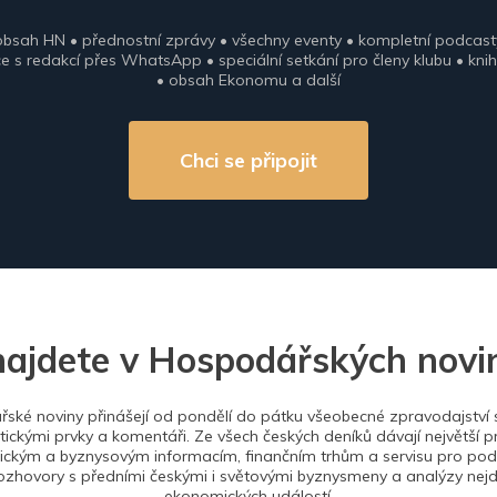
obsah HN • přednostní zprávy • všechny eventy • kompletní podcast
 s redakcí přes WhatsApp • speciální setkání pro členy klubu • knih
• obsah Ekonomu a další
Chci se připojit
najdete v Hospodářských novi
ské noviny přinášejí od pondělí do pátku všeobecné zpravodajství s
tickými prvky a komentáři. Ze všech českých deníků dávají největší p
ckým a byznysovým informacím, finančním trhům a servisu pro podn
ozhovory s předními českými i světovými byznysmeny a analýzy nejdů
ekonomických událostí.