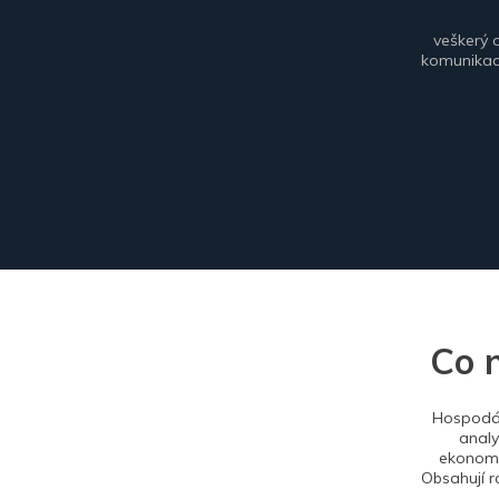
veškerý 
komunikace
Co 
Hospodář
analy
ekonomi
Obsahují r