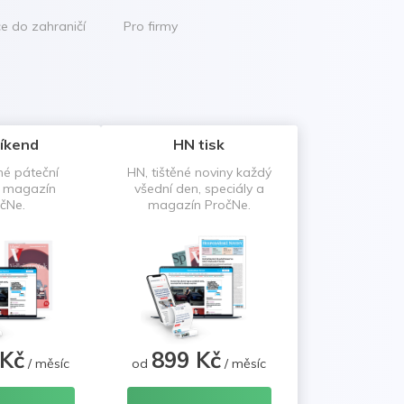
ce do zahraničí
Pro firmy
íkend
HN tisk
né páteční
HN, tištěné noviny každý
a magazín
všední den, speciály a
čNe.
magazín PročNe.
 Kč
899 Kč
/ měsíc
od
/ měsíc