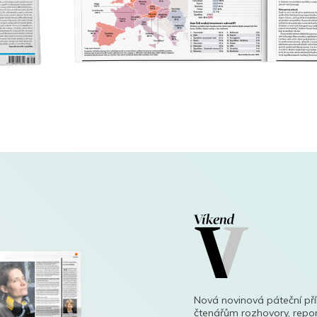
Nová novinová páteční př
čtenářům rozhovory, repor