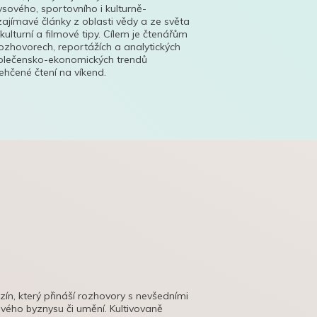
ysového, sportovního i kulturně-
ajímavé články z oblasti vědy a ze světa
 kulturní a filmové tipy. Cílem je čtenářům
ozhovorech, reportážích a analytických
polečensko-ekonomických trendů
hčené čtení na víkend.
azín, který přináší rozhovory s nevšedními
tového byznysu či umění. Kultivovaně