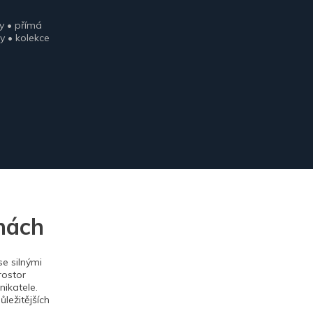
y • přímá
y • kolekce
nách
e silnými
rostor
ikatele.
ležitějších