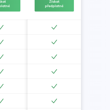
skat
Získat
platné
předplatné