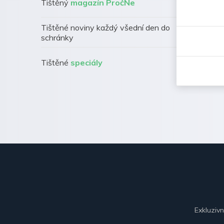
Tištěný
magazín PročNe
Tištěné noviny každý všední den do
schránky
Tištěné
speciály
Exkluziv