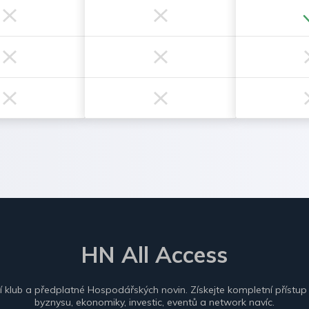
HN All Access
ní klub a předplatné Hospodářských novin. Získejte kompletní přístup
byznysu, ekonomiky, investic, eventů a network navíc.