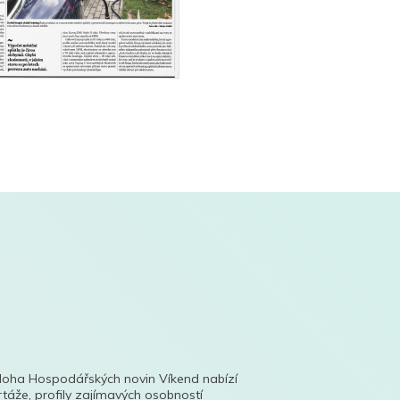
íloha Hospodářských novin Víkend nabízí
táže, profily zajímavých osobností