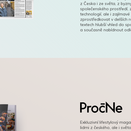
z Česka i ze světa, z byzn
společenského prostředí, z
technologií, ale i zajímavé
zprostředkovat v delších r
textech hlubší vhled do s
a současně nabídnout odle
Exkluzivní lifestylový mag
lidmi z českého, ale i svě