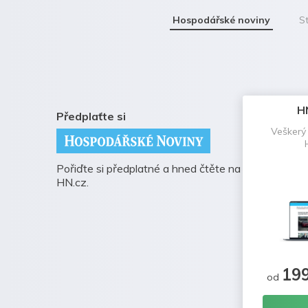
Hospodářské noviny
St
H
Předplaťte si
Veškerý
Pořiďte si předplatné a hned čtěte na
HN.cz.
19
od