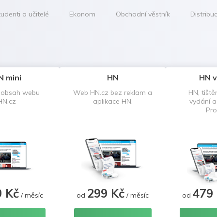
udenti a učitelé
Ekonom
Obchodní věstník
Distribu
N mini
HN
HN v
 obsah webu
Web HN.cz bez reklam a
HN, tiště
HN.cz
aplikace HN.
vydání 
Pro
9 Kč
299 Kč
479
/ měsíc
od
/ měsíc
od