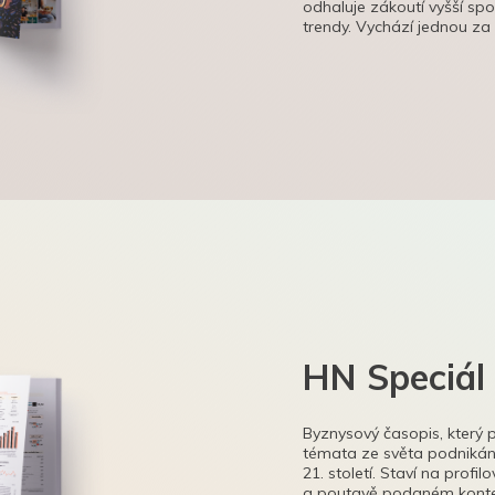
odhaluje zákoutí vyšší sp
trendy. Vychází jednou za
HN Speciál
Byznysový časopis, který 
témata ze světa podnikání
21. století. Staví na profi
a poutavě podaném kontex