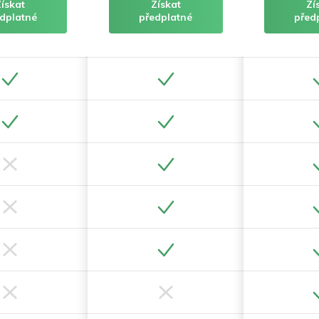
Získat
Získat
Zí
dplatné
předplatné
před