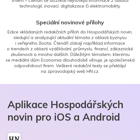
trhem – čtenáři se dozvědí nejnovější informace z oblasti
technologií, inovací, digitalizace či elektromobility.
Speciální novinové přílohy
Edice vkládaných redakčních příloh do Hospodářských novin,
sledující a analyzující aktuální témata z oblasti byznysu
i veřejného života. Čtenáři získají například informace
o trendech z oblasti vzdělávání, průmyslu, financí, zákaznické
zkušenosti a mnoha dalších. Důležitým tématem, kterému
se mediální dům Economia dlouhodobě věnuje, je společenská
odpovědnost firem. Veškeré redakční texty se překlápí
na zpravodajský web HN.cz.
Aplikace Hospodářských
novin pro iOS a Android