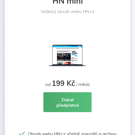
HN mini
Veškerý obsah webu HN.cz
199 Kč
od
/ měsíc
Získat
předplatné
Obsah webu HN.cz včetně speciálů a archivu