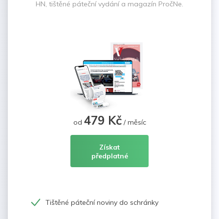
HN, tištěné páteční vydání a magazín PročNe.
479 Kč
od
/ měsíc
Získat
předplatné
Tištěné páteční noviny do schránky