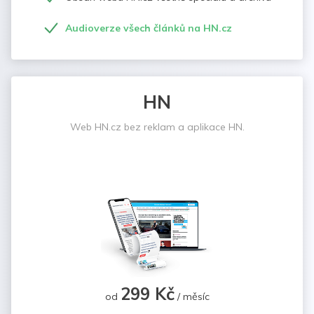
Audioverze všech článků na HN.cz
HN
Web HN.cz bez reklam a aplikace HN.
299 Kč
od
/ měsíc