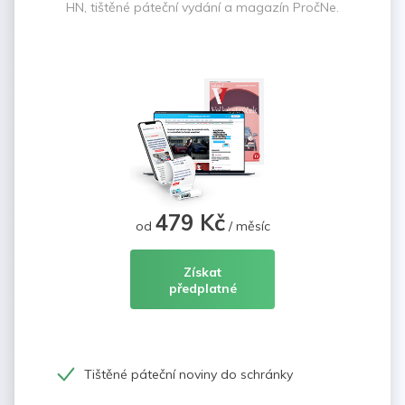
HN, tištěné páteční vydání a magazín PročNe.
479 Kč
od
/ měsíc
Získat
předplatné
Tištěné páteční noviny do schránky