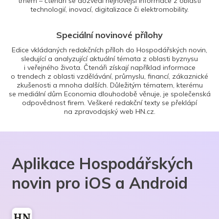
trhem – čtenáři se dozvědí nejnovější informace z oblasti
technologií, inovací, digitalizace či elektromobility.
Speciální novinové přílohy
Edice vkládaných redakčních příloh do Hospodářských novin,
sledující a analyzující aktuální témata z oblasti byznysu
i veřejného života. Čtenáři získají například informace
o trendech z oblasti vzdělávání, průmyslu, financí, zákaznické
zkušenosti a mnoha dalších. Důležitým tématem, kterému
se mediální dům Economia dlouhodobě věnuje, je společenská
odpovědnost firem. Veškeré redakční texty se překlápí
na zpravodajský web HN.cz.
Aplikace Hospodářských
novin pro iOS a Android