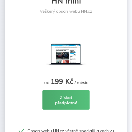
HN mini
Veškerý obsah webu HN.cz
199 Kč
od
/ měsíc
Získat
předplatné
Obsah webu HN.cz včetně speciálů a archivu