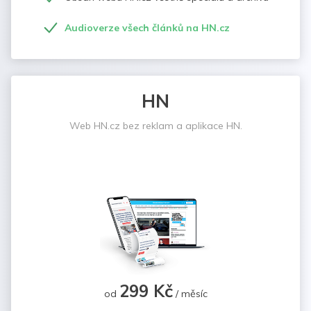
Audioverze všech článků na HN.cz
HN
Web HN.cz bez reklam a aplikace HN.
299 Kč
od
/ měsíc