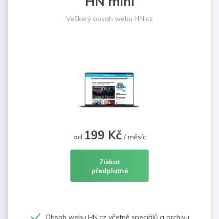
HN mini
Veškerý obsah webu HN.cz
199 Kč
od
/ měsíc
Získat
předplatné
Obsah webu HN.cz včetně speciálů a archivu