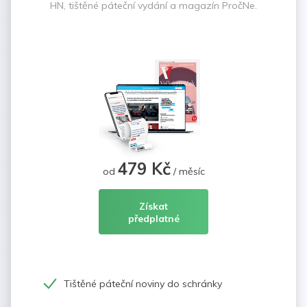
HN, tištěné páteční vydání a magazín PročNe.
479 Kč
od
/ měsíc
Získat
předplatné
Tištěné páteční noviny do schránky