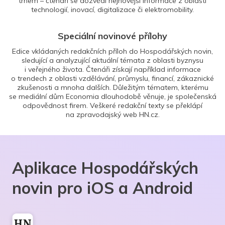
trhem – čtenáři se dozvědí nejnovější informace z oblasti
technologií, inovací, digitalizace či elektromobility.
Speciální novinové přílohy
Edice vkládaných redakčních příloh do Hospodářských novin,
sledující a analyzující aktuální témata z oblasti byznysu
i veřejného života. Čtenáři získají například informace
o trendech z oblasti vzdělávání, průmyslu, financí, zákaznické
zkušenosti a mnoha dalších. Důležitým tématem, kterému
se mediální dům Economia dlouhodobě věnuje, je společenská
odpovědnost firem. Veškeré redakční texty se překlápí
na zpravodajský web HN.cz.
Aplikace Hospodářských
novin pro iOS a Android