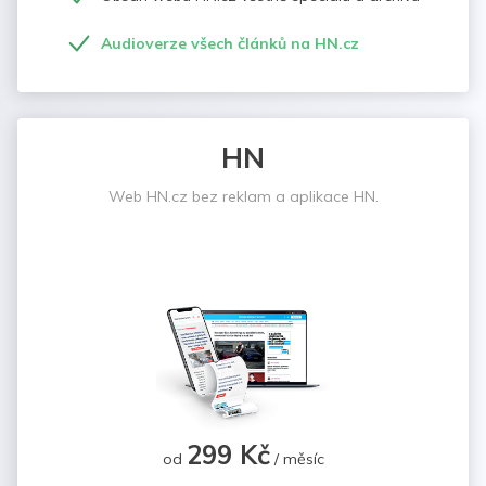
Audioverze všech článků na HN.cz
HN
Web HN.cz bez reklam a aplikace HN.
299 Kč
od
/ měsíc