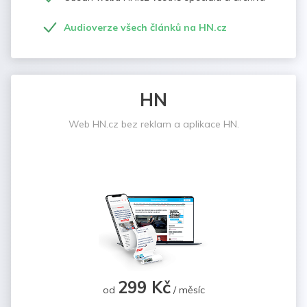
Audioverze všech článků na HN.cz
HN
Web HN.cz bez reklam a aplikace HN.
299 Kč
od
/ měsíc