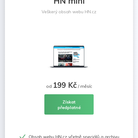
HN mini
Veškerý obsah webu HN.cz
199 Kč
od
/ měsíc
Získat
předplatné
Obsah webu HN.cz včetně speciálů a archivu