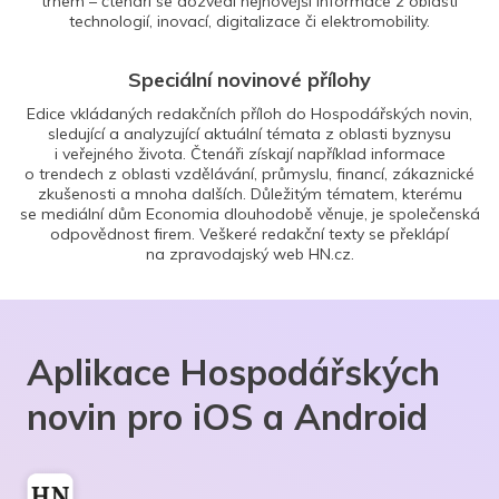
trhem – čtenáři se dozvědí nejnovější informace z oblasti
technologií, inovací, digitalizace či elektromobility.
Speciální novinové přílohy
Edice vkládaných redakčních příloh do Hospodářských novin,
sledující a analyzující aktuální témata z oblasti byznysu
i veřejného života. Čtenáři získají například informace
o trendech z oblasti vzdělávání, průmyslu, financí, zákaznické
zkušenosti a mnoha dalších. Důležitým tématem, kterému
se mediální dům Economia dlouhodobě věnuje, je společenská
odpovědnost firem. Veškeré redakční texty se překlápí
na zpravodajský web HN.cz.
Aplikace Hospodářských
novin pro iOS a Android