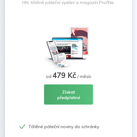
HN, tištěné páteční vydání a magazín PročNe.
479 Kč
od
/ měsíc
Získat
předplatné
Tištěné páteční noviny do schránky