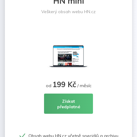
HN mini
Veškerý obsah webu HN.cz
199 Kč
od
/ měsíc
Získat
předplatné
Obsah webu HN.cz včetně speciálů a archivu