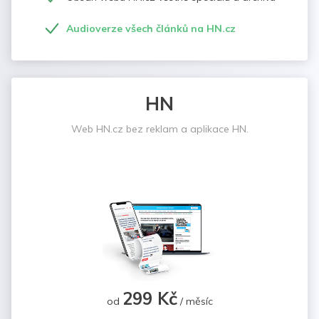
Audioverze všech článků na HN.cz
HN
Web HN.cz bez reklam a aplikace HN.
299 Kč
od
/ měsíc