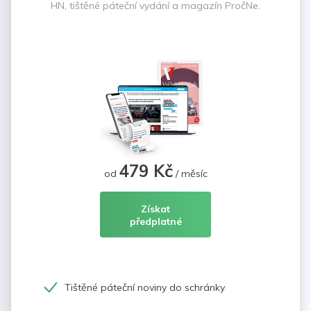
HN, tištěné páteční vydání a magazín PročNe.
479 Kč
od
/ měsíc
Získat
předplatné
Tištěné páteční noviny do schránky