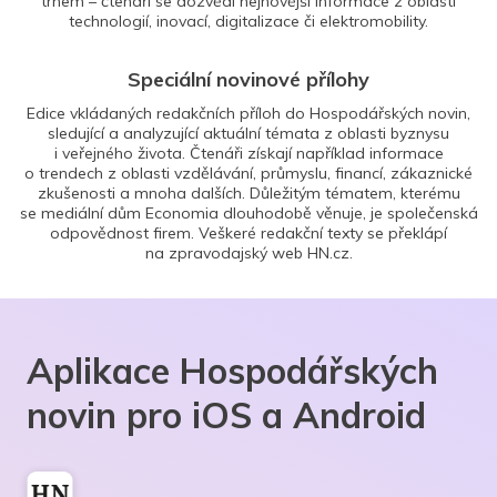
trhem – čtenáři se dozvědí nejnovější informace z oblasti
technologií, inovací, digitalizace či elektromobility.
Speciální novinové přílohy
Edice vkládaných redakčních příloh do Hospodářských novin,
sledující a analyzující aktuální témata z oblasti byznysu
i veřejného života. Čtenáři získají například informace
o trendech z oblasti vzdělávání, průmyslu, financí, zákaznické
zkušenosti a mnoha dalších. Důležitým tématem, kterému
se mediální dům Economia dlouhodobě věnuje, je společenská
odpovědnost firem. Veškeré redakční texty se překlápí
na zpravodajský web HN.cz.
Aplikace Hospodářských
novin pro iOS a Android