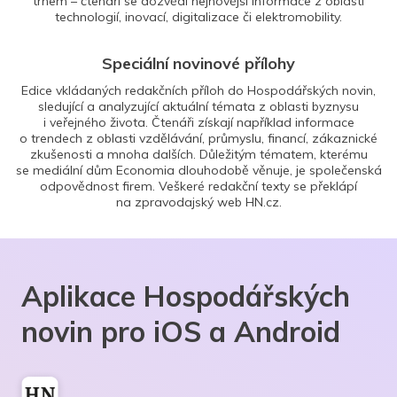
trhem – čtenáři se dozvědí nejnovější informace z oblasti
technologií, inovací, digitalizace či elektromobility.
Speciální novinové přílohy
Edice vkládaných redakčních příloh do Hospodářských novin,
sledující a analyzující aktuální témata z oblasti byznysu
i veřejného života. Čtenáři získají například informace
o trendech z oblasti vzdělávání, průmyslu, financí, zákaznické
zkušenosti a mnoha dalších. Důležitým tématem, kterému
se mediální dům Economia dlouhodobě věnuje, je společenská
odpovědnost firem. Veškeré redakční texty se překlápí
na zpravodajský web HN.cz.
Aplikace Hospodářských
novin pro iOS a Android