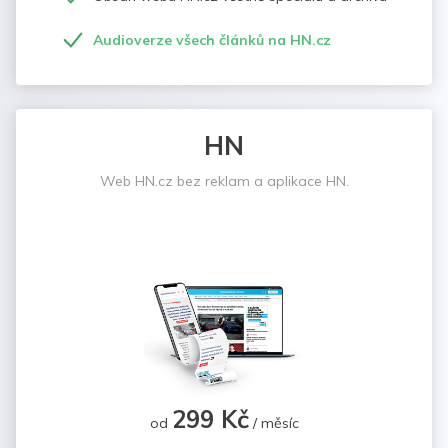
Audioverze všech článků na HN.cz
HN
Web HN.cz bez reklam a aplikace HN.
299 Kč
od
/ měsíc