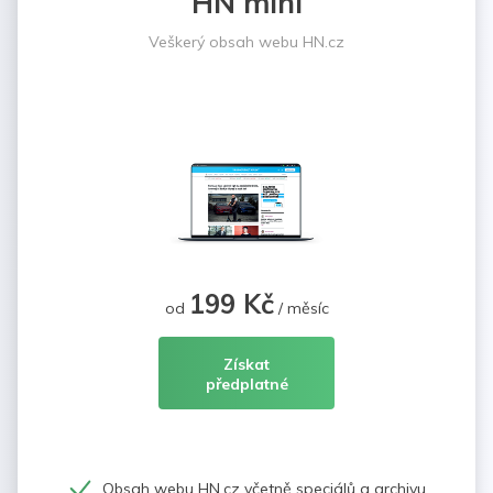
HN mini
Veškerý obsah webu HN.cz
199 Kč
od
/ měsíc
Získat
předplatné
Obsah webu HN.cz včetně speciálů a archivu