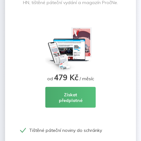
HN, tištěné páteční vydání a magazín PročNe.
479 Kč
od
/ měsíc
Získat
předplatné
Tištěné páteční noviny do schránky