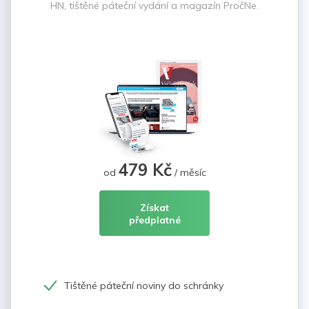
HN, tištěné páteční vydání a magazín PročNe.
479 Kč
od
/ měsíc
Získat
předplatné
Tištěné páteční noviny do schránky