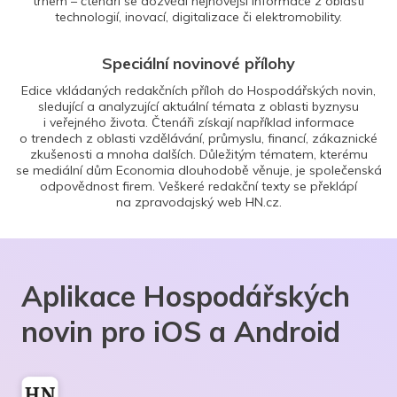
trhem – čtenáři se dozvědí nejnovější informace z oblasti
technologií, inovací, digitalizace či elektromobility.
Speciální novinové přílohy
Edice vkládaných redakčních příloh do Hospodářských novin,
sledující a analyzující aktuální témata z oblasti byznysu
i veřejného života. Čtenáři získají například informace
o trendech z oblasti vzdělávání, průmyslu, financí, zákaznické
zkušenosti a mnoha dalších. Důležitým tématem, kterému
se mediální dům Economia dlouhodobě věnuje, je společenská
odpovědnost firem. Veškeré redakční texty se překlápí
na zpravodajský web HN.cz.
Aplikace Hospodářských
novin pro iOS a Android