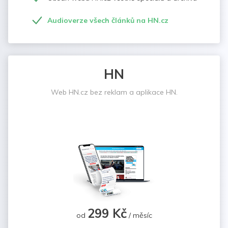
Audioverze všech článků na HN.cz
HN
Web HN.cz bez reklam a aplikace HN.
299 Kč
od
/ měsíc