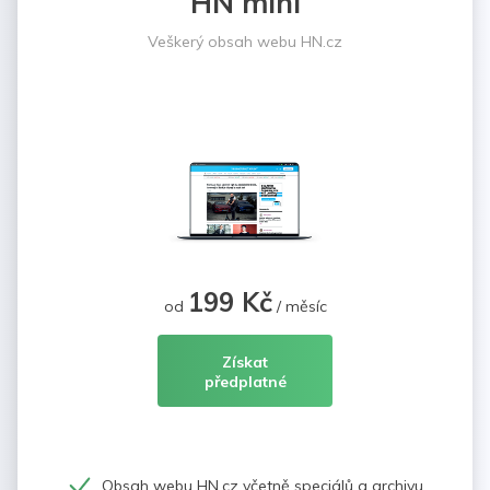
HN mini
Veškerý obsah webu HN.cz
199 Kč
od
/ měsíc
Získat
předplatné
Obsah webu HN.cz včetně speciálů a archivu