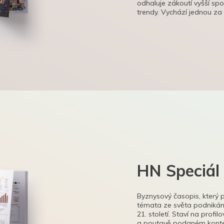
odhaluje zákoutí vyšší sp
trendy. Vychází jednou za
HN Speciál
Byznysový časopis, který 
témata ze světa podnikání
21. století. Staví na profi
a poutavě podaném kontex