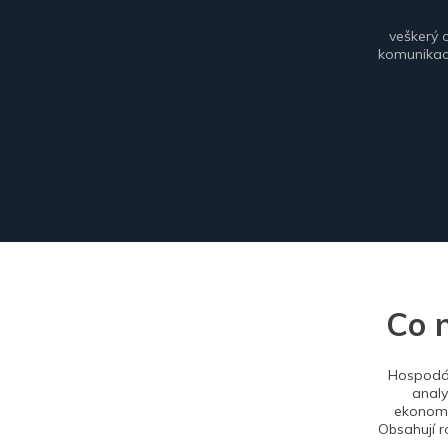
veškerý 
komunikace
Co 
Hospodář
analy
ekonomi
Obsahují r