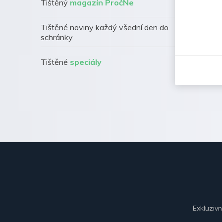
Tištěný
magazín PročNe
Tištěné noviny každý všední den do
schránky
Tištěné
speciály
Exkluziv