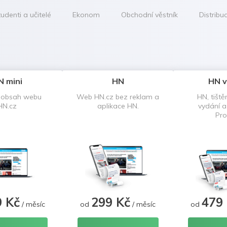
udenti a učitelé
Ekonom
Obchodní věstník
Distribu
N mini
HN
HN v
 obsah webu
Web HN.cz bez reklam a
HN, tiště
HN.cz
aplikace HN.
vydání 
Pro
9 Kč
299 Kč
479
/ měsíc
od
/ měsíc
od