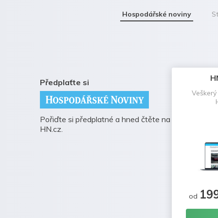
Hospodářské noviny
St
H
Předplaťte si
Veškerý
Pořiďte si předplatné a hned čtěte na
HN.cz.
19
od