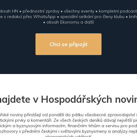
obsah HN • přednostní zprávy • všechny eventy • kompletní podcast
 s redakcí přes WhatsApp • speciální setkání pro členy klubu • knih
• obsah Ekonomu a další
Chci se připojit
najdete v Hospodářských novi
ské noviny přinášejí od pondělí do pátku všeobecné zpravodajství s
tickými prvky a komentáři. Ze všech českých deníků dávají největší p
ckým a byznysovým informacím, finančním trhům a servisu pro podn
ozhovory s předními českými i světovými byznysmeny a analýzy nejdů
ekonomických událostí.