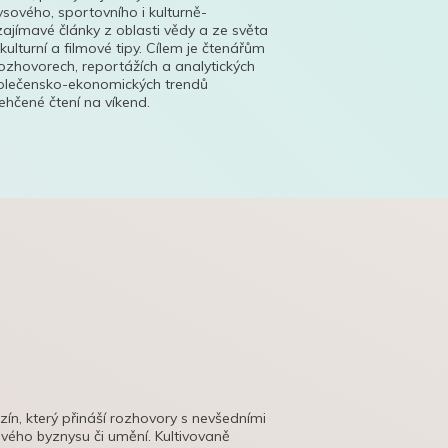
ysového, sportovního i kulturně-
ajímavé články z oblasti vědy a ze světa
 kulturní a filmové tipy. Cílem je čtenářům
ozhovorech, reportážích a analytických
polečensko-ekonomických trendů
hčené čtení na víkend.
azín, který přináší rozhovory s nevšedními
tového byznysu či umění. Kultivovaně