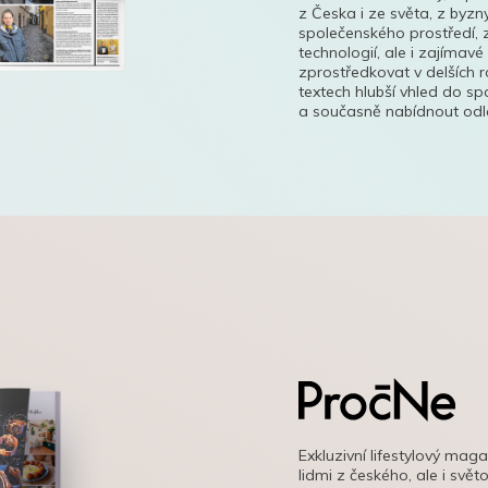
z Česka i ze světa, z byzn
společenského prostředí, z
technologií, ale i zajímavé
zprostředkovat v delších r
textech hlubší vhled do s
a současně nabídnout odle
Exkluzivní lifestylový mag
lidmi z českého, ale i svě