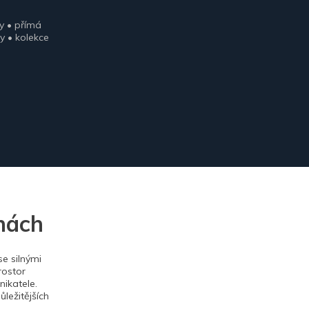
y • přímá
y • kolekce
nách
e silnými
rostor
ikatele.
ležitějších