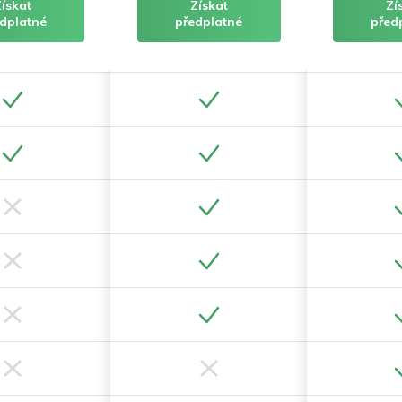
Získat
Získat
Zí
dplatné
předplatné
před