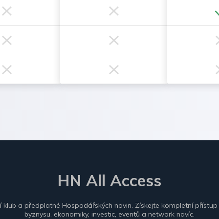
HN All Access
ní klub a předplatné Hospodářských novin. Získejte kompletní přístup
byznysu, ekonomiky, investic, eventů a network navíc.