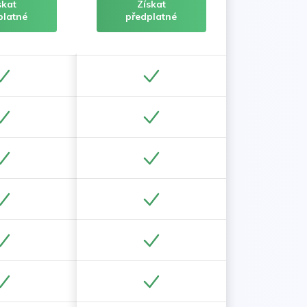
skat
Získat
platné
předplatné