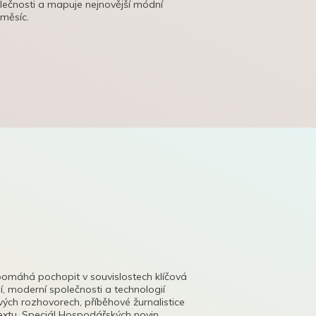
olečnosti a mapuje nejnovější módní
 měsíc.
pomáhá pochopit v souvislostech klíčová
, moderní společnosti a technologií
lových rozhovorech, příběhové žurnalistice
tu. Speciál Hospodářských novin