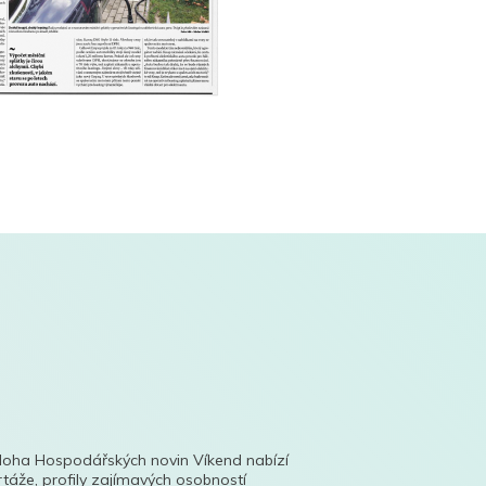
íloha Hospodářských novin Víkend nabízí
táže, profily zajímavých osobností