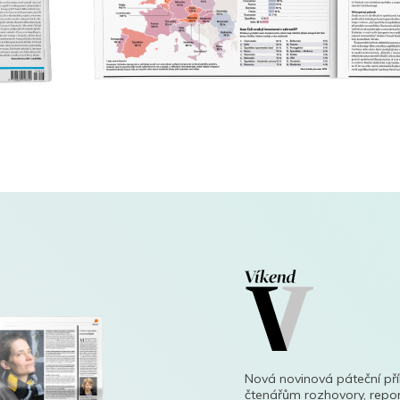
Nová novinová páteční př
čtenářům rozhovory, repor