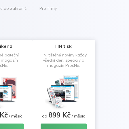
ce do zahraničí
Pro firmy
íkend
HN tisk
né páteční
HN, tištěné noviny každý
a magazín
všední den, speciály a
čNe.
magazín PročNe.
 Kč
899 Kč
/ měsíc
od
/ měsíc