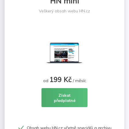
HN mini
Veškerý obsah webu HN.cz
199 Kč
od
/ měsíc
Získat
předplatné
Obsah webu HN.cz včetně speciálů a archivu