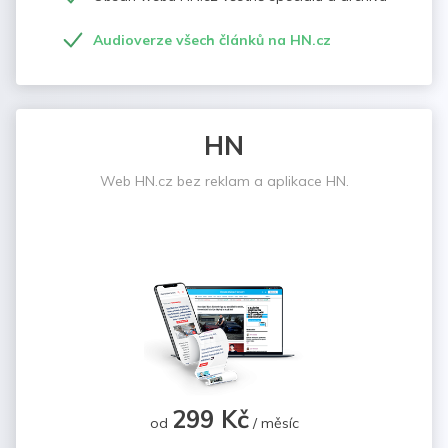
Audioverze všech článků na HN.cz
HN
Web HN.cz bez reklam a aplikace HN.
299 Kč
od
/ měsíc