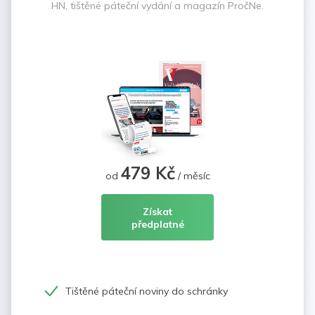
HN, tištěné páteční vydání a magazín PročNe.
479 Kč
od
/ měsíc
Získat
předplatné
Tištěné páteční noviny do schránky