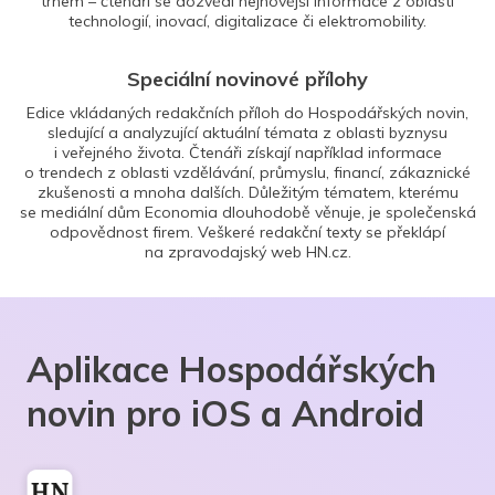
trhem – čtenáři se dozvědí nejnovější informace z oblasti
technologií, inovací, digitalizace či elektromobility.
Speciální novinové přílohy
Edice vkládaných redakčních příloh do Hospodářských novin,
sledující a analyzující aktuální témata z oblasti byznysu
i veřejného života. Čtenáři získají například informace
o trendech z oblasti vzdělávání, průmyslu, financí, zákaznické
zkušenosti a mnoha dalších. Důležitým tématem, kterému
se mediální dům Economia dlouhodobě věnuje, je společenská
odpovědnost firem. Veškeré redakční texty se překlápí
na zpravodajský web HN.cz.
Aplikace Hospodářských
novin pro iOS a Android