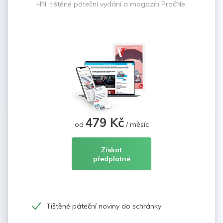
HN, tištěné páteční vydání a magazín PročNe.
479 Kč
od
/ měsíc
Získat
předplatné
Tištěné páteční noviny do schránky