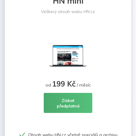
HN mini
Veškerý obsah webu HN.cz
199 Kč
od
/ měsíc
Získat
předplatné
Obsah webu HN.cz včetně speciálů a archivu