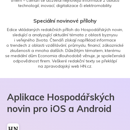
trhem – čtenáři se dozvědí nejnovější informace z oblasti
technologií, inovací, digitalizace či elektromobility.
Speciální novinové přílohy
Edice vkládaných redakčních příloh do Hospodářských novin,
sledující a analyzující aktuální témata z oblasti byznysu
i veřejného života. Čtenáři získají například informace
o trendech z oblasti vzdělávání, průmyslu, financí, zákaznické
zkušenosti a mnoha dalších. Důležitým tématem, kterému
se mediální dům Economia dlouhodobě věnuje, je společenská
odpovědnost firem. Veškeré redakční texty se překlápí
na zpravodajský web HN.cz.
Aplikace Hospodářských
novin pro iOS a Android