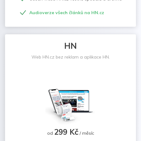
Audioverze všech článků na HN.cz
HN
Web HN.cz bez reklam a aplikace HN.
299 Kč
od
/ měsíc