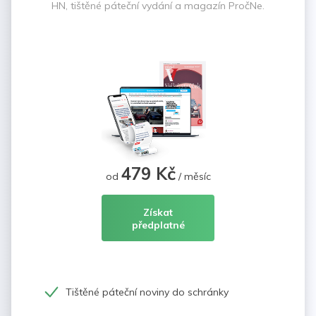
HN, tištěné páteční vydání a magazín PročNe.
479 Kč
od
/ měsíc
Získat
předplatné
Tištěné páteční noviny do schránky