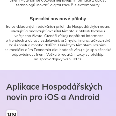
trhem – čtenáři se dozvědí nejnovější informace z oblasti
technologií, inovací, digitalizace či elektromobility.
Speciální novinové přílohy
Edice vkládaných redakčních příloh do Hospodářských novin,
sledující a analyzující aktuální témata z oblasti byznysu
i veřejného života. Čtenáři získají například informace
o trendech z oblasti vzdělávání, průmyslu, financí, zákaznické
zkušenosti a mnoha dalších. Důležitým tématem, kterému
se mediální dům Economia dlouhodobě věnuje, je společenská
odpovědnost firem. Veškeré redakční texty se překlápí
na zpravodajský web HN.cz.
Aplikace Hospodářských
novin pro iOS a Android