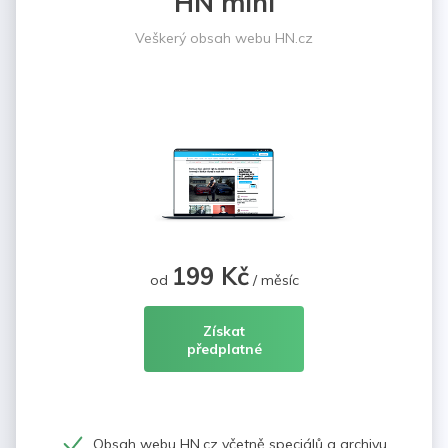
HN mini
Veškerý obsah webu HN.cz
199 Kč
od
/ měsíc
Získat
předplatné
Obsah webu HN.cz včetně speciálů a archivu