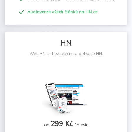
Audioverze všech článků na HN.cz
HN
Web HN.cz bez reklam a aplikace HN.
299 Kč
od
/ měsíc