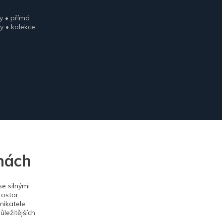
y • přímá
y • kolekce
nách
e silnými
rostor
ikatele.
ležitějších