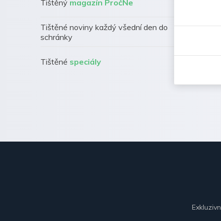
Tištěný
magazín PročNe
Tištěné noviny každý všední den do
schránky
Tištěné
speciály
Exkluziv