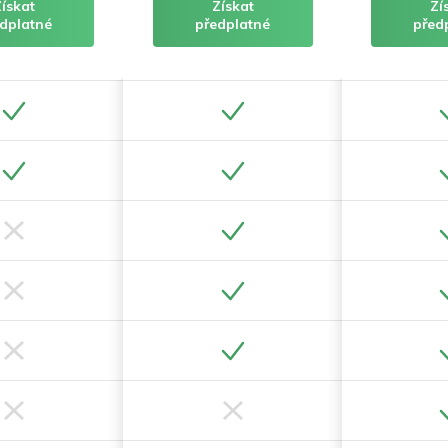
Získat
Získat
Zí
dplatné
předplatné
před