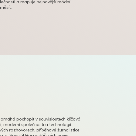
olečnosti a mapuje nejnovější módní
 měsíc.
pomáhá pochopit v souvislostech klíčová
, moderní společnosti a technologií
lových rozhovorech, příběhové žurnalistice
tu. Speciál Hospodářských novin