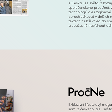
z Česka i ze světa, z byzn
společenského prostředí, z
technologií, ale i zajímavé
zprostředkovat v delších r
textech hlubší vhled do s
a současně nabídnout odle
Exkluzivní lifestylový mag
lidmi z českého, ale i svě