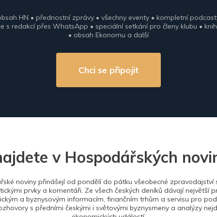
obsah HN • přednostní zprávy • všechny eventy • kompletní podcast
 s redakcí přes WhatsApp • speciální setkání pro členy klubu • knih
• obsah Ekonomu a další
Chci se připojit
najdete v Hospodářských novi
ské noviny přinášejí od pondělí do pátku všeobecné zpravodajství s
tickými prvky a komentáři. Ze všech českých deníků dávají největší p
ckým a byznysovým informacím, finančním trhům a servisu pro podn
ozhovory s předními českými i světovými byznysmeny a analýzy nejdů
ekonomických událostí.