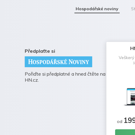
Hospodářské noviny
St
H
Předplaťte si
Veškerý
Pořiďte si předplatné a hned čtěte na
HN.cz.
19
od