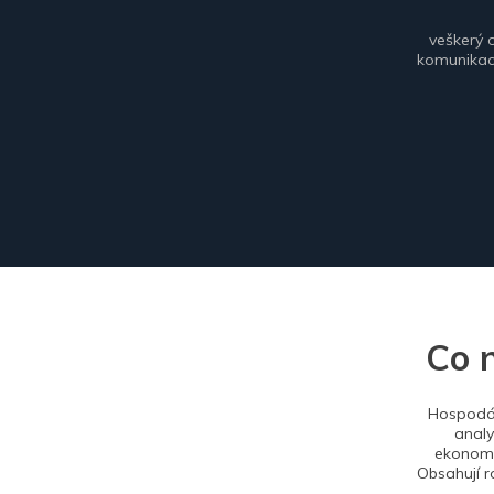
veškerý 
komunikace
Co 
Hospodář
analy
ekonomi
Obsahují r