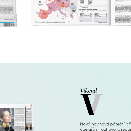
Nová novinová páteční př
čtenářům rozhovory, repor