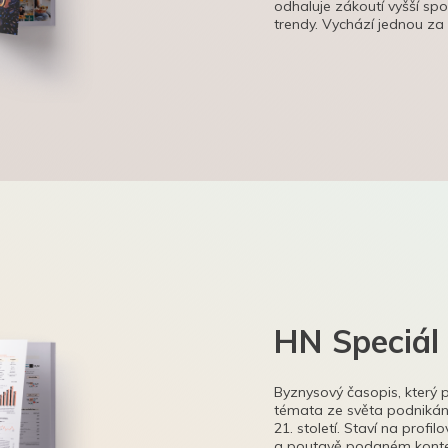
odhaluje zákoutí vyšší sp
trendy. Vychází jednou za
HN Speciál
Byznysový časopis, který 
témata ze světa podnikání
21. století. Staví na profi
a poutavě podaném kontex