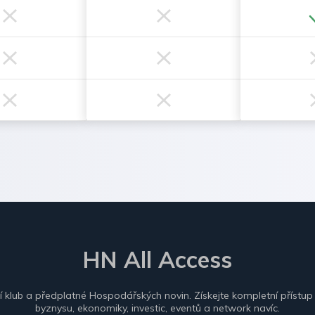
HN All Access
ní klub a předplatné Hospodářských novin. Získejte kompletní přístup
byznysu, ekonomiky, investic, eventů a network navíc.