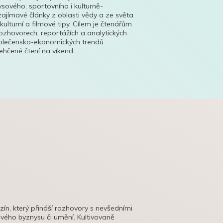
ysového, sportovního i kulturně-
ajímavé články z oblasti vědy a ze světa
 kulturní a filmové tipy. Cílem je čtenářům
ozhovorech, reportážích a analytických
polečensko-ekonomických trendů
hčené čtení na víkend.
azín, který přináší rozhovory s nevšedními
tového byznysu či umění. Kultivovaně