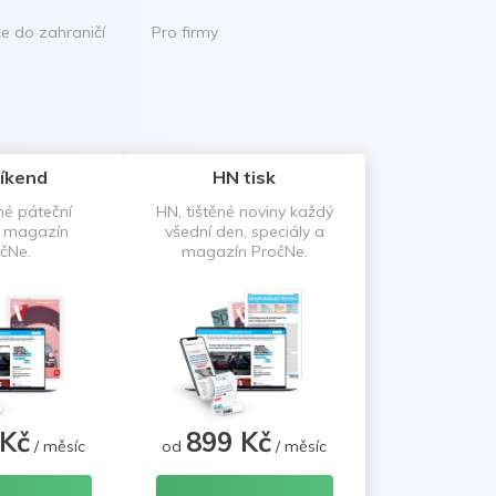
ce do zahraničí
Pro firmy
íkend
HN tisk
né páteční
HN, tištěné noviny každý
a magazín
všední den, speciály a
čNe.
magazín PročNe.
 Kč
899 Kč
/ měsíc
od
/ měsíc