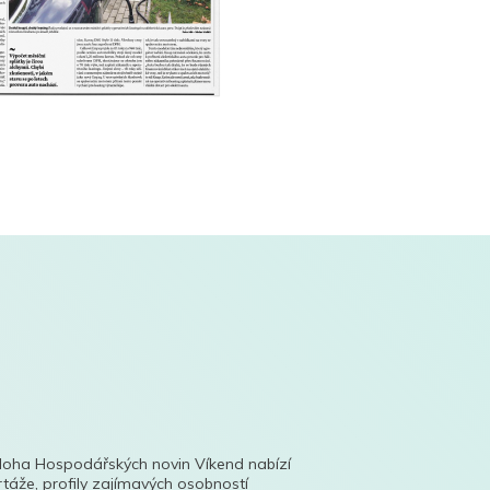
íloha Hospodářských novin Víkend nabízí
táže, profily zajímavých osobností