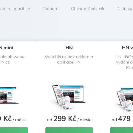
udenti a učitelé
Ekonom
Obchodní věstník
Distribu
N mini
HN
HN v
 obsah webu
Web HN.cz bez reklam a
HN, tiště
HN.cz
aplikace HN.
vydání 
Pro
9 Kč
299 Kč
479
/ měsíc
od
/ měsíc
od