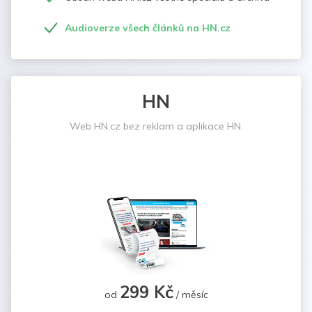
Audioverze všech článků na HN.cz
HN
Web HN.cz bez reklam a aplikace HN.
299 Kč
od
/ měsíc