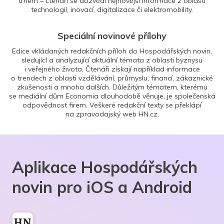
trhem – čtenáři se dozvědí nejnovější informace z oblasti
technologií, inovací, digitalizace či elektromobility.
Speciální novinové přílohy
Edice vkládaných redakčních příloh do Hospodářských novin,
sledující a analyzující aktuální témata z oblasti byznysu
i veřejného života. Čtenáři získají například informace
o trendech z oblasti vzdělávání, průmyslu, financí, zákaznické
zkušenosti a mnoha dalších. Důležitým tématem, kterému
se mediální dům Economia dlouhodobě věnuje, je společenská
odpovědnost firem. Veškeré redakční texty se překlápí
na zpravodajský web HN.cz.
Aplikace Hospodářských
novin pro iOS a Android