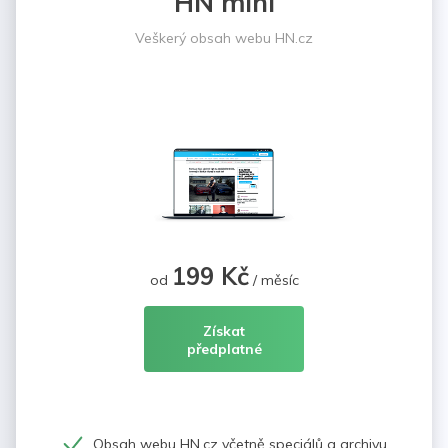
HN mini
Veškerý obsah webu HN.cz
199 Kč
od
/ měsíc
Získat
předplatné
Obsah webu HN.cz včetně speciálů a archivu