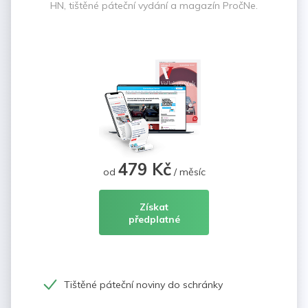
HN, tištěné páteční vydání a magazín PročNe.
479 Kč
od
/ měsíc
Získat
předplatné
Tištěné páteční noviny do schránky