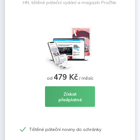
HN, tištěné páteční vydání a magazín PročNe.
479 Kč
od
/ měsíc
Získat
předplatné
Tištěné páteční noviny do schránky