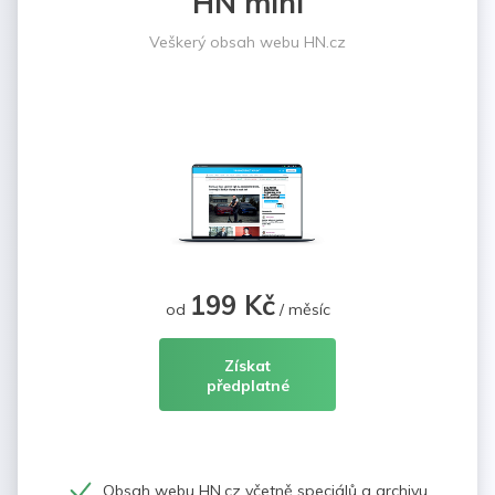
HN mini
Veškerý obsah webu HN.cz
199 Kč
od
/ měsíc
Získat
předplatné
Obsah webu HN.cz včetně speciálů a archivu