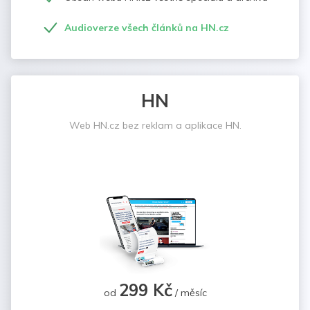
Audioverze všech článků na HN.cz
HN
Web HN.cz bez reklam a aplikace HN.
299 Kč
od
/ měsíc