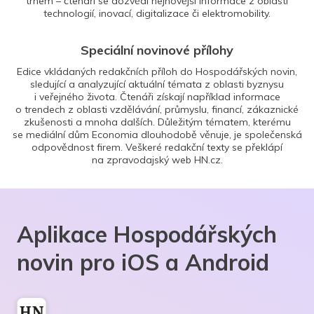
trhem – čtenáři se dozvědí nejnovější informace z oblasti
technologií, inovací, digitalizace či elektromobility.
Speciální novinové přílohy
Edice vkládaných redakčních příloh do Hospodářských novin,
sledující a analyzující aktuální témata z oblasti byznysu
i veřejného života. Čtenáři získají například informace
o trendech z oblasti vzdělávání, průmyslu, financí, zákaznické
zkušenosti a mnoha dalších. Důležitým tématem, kterému
se mediální dům Economia dlouhodobě věnuje, je společenská
odpovědnost firem. Veškeré redakční texty se překlápí
na zpravodajský web HN.cz.
Aplikace Hospodářských
novin pro iOS a Android