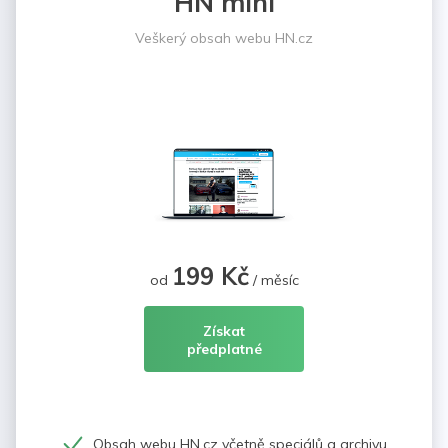
HN mini
Veškerý obsah webu HN.cz
199 Kč
od
/ měsíc
Získat
předplatné
Obsah webu HN.cz včetně speciálů a archivu