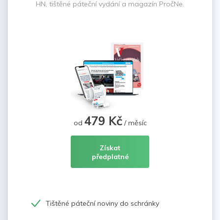
HN, tištěné páteční vydání a magazín PročNe.
479 Kč
od
/ měsíc
Získat
předplatné
Tištěné páteční noviny do schránky