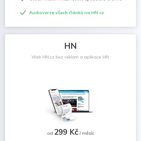
Audioverze všech článků na HN.cz
HN
Web HN.cz bez reklam a aplikace HN.
299 Kč
od
/ měsíc