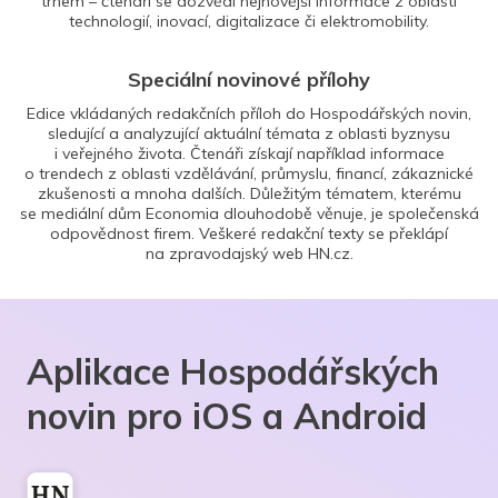
trhem – čtenáři se dozvědí nejnovější informace z oblasti
technologií, inovací, digitalizace či elektromobility.
Speciální novinové přílohy
Edice vkládaných redakčních příloh do Hospodářských novin,
sledující a analyzující aktuální témata z oblasti byznysu
i veřejného života. Čtenáři získají například informace
o trendech z oblasti vzdělávání, průmyslu, financí, zákaznické
zkušenosti a mnoha dalších. Důležitým tématem, kterému
se mediální dům Economia dlouhodobě věnuje, je společenská
odpovědnost firem. Veškeré redakční texty se překlápí
na zpravodajský web HN.cz.
Aplikace Hospodářských
novin pro iOS a Android