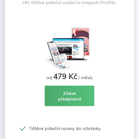
HN, tištěné páteční vydání a magazín PročNe.
479 Kč
od
/ měsíc
Získat
předplatné
Tištěné páteční noviny do schránky