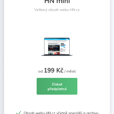
HN mini
Veškerý obsah webu HN.cz
199 Kč
od
/ měsíc
Získat
předplatné
Obsah webu HN.cz včetně speciálů a archivu