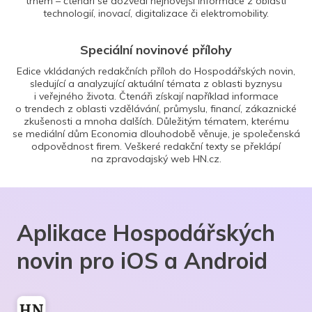
trhem – čtenáři se dozvědí nejnovější informace z oblasti
technologií, inovací, digitalizace či elektromobility.
Speciální novinové přílohy
Edice vkládaných redakčních příloh do Hospodářských novin,
sledující a analyzující aktuální témata z oblasti byznysu
i veřejného života. Čtenáři získají například informace
o trendech z oblasti vzdělávání, průmyslu, financí, zákaznické
zkušenosti a mnoha dalších. Důležitým tématem, kterému
se mediální dům Economia dlouhodobě věnuje, je společenská
odpovědnost firem. Veškeré redakční texty se překlápí
na zpravodajský web HN.cz.
Aplikace Hospodářských
novin pro iOS a Android