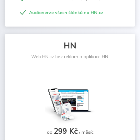
Audioverze všech článků na HN.cz
HN
Web HN.cz bez reklam a aplikace HN.
299 Kč
od
/ měsíc