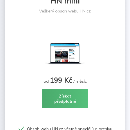
HN mini
Veškerý obsah webu HN.cz
199 Kč
od
/ měsíc
Získat
předplatné
Obsah webu HN.cz včetně speciálů a archivu