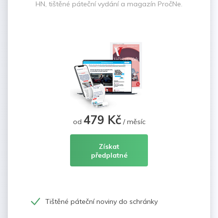
HN, tištěné páteční vydání a magazín PročNe.
479 Kč
od
/ měsíc
Získat
předplatné
Tištěné páteční noviny do schránky