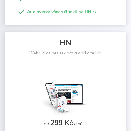
Audioverze všech článků na HN.cz
HN
Web HN.cz bez reklam a aplikace HN.
299 Kč
od
/ měsíc