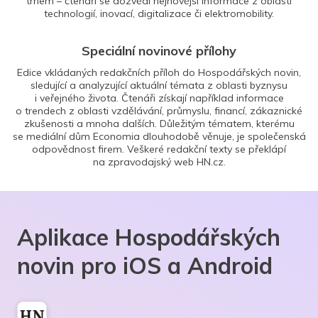
trhem – čtenáři se dozvědí nejnovější informace z oblasti
technologií, inovací, digitalizace či elektromobility.
Speciální novinové přílohy
Edice vkládaných redakčních příloh do Hospodářských novin,
sledující a analyzující aktuální témata z oblasti byznysu
i veřejného života. Čtenáři získají například informace
o trendech z oblasti vzdělávání, průmyslu, financí, zákaznické
zkušenosti a mnoha dalších. Důležitým tématem, kterému
se mediální dům Economia dlouhodobě věnuje, je společenská
odpovědnost firem. Veškeré redakční texty se překlápí
na zpravodajský web HN.cz.
Aplikace Hospodářských
novin pro iOS a Android