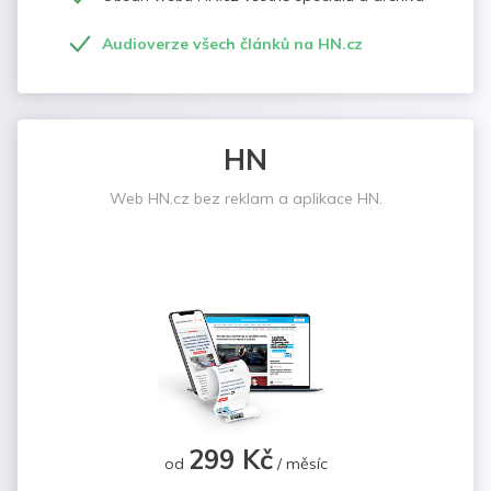
Audioverze všech článků na HN.cz
HN
Web HN.cz bez reklam a aplikace HN.
299 Kč
od
/ měsíc