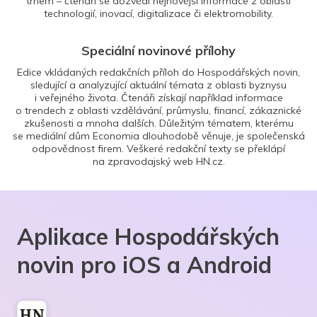
trhem – čtenáři se dozvědí nejnovější informace z oblasti
technologií, inovací, digitalizace či elektromobility.
Speciální novinové přílohy
Edice vkládaných redakčních příloh do Hospodářských novin,
sledující a analyzující aktuální témata z oblasti byznysu
i veřejného života. Čtenáři získají například informace
o trendech z oblasti vzdělávání, průmyslu, financí, zákaznické
zkušenosti a mnoha dalších. Důležitým tématem, kterému
se mediální dům Economia dlouhodobě věnuje, je společenská
odpovědnost firem. Veškeré redakční texty se překlápí
na zpravodajský web HN.cz.
Aplikace Hospodářských
novin pro iOS a Android