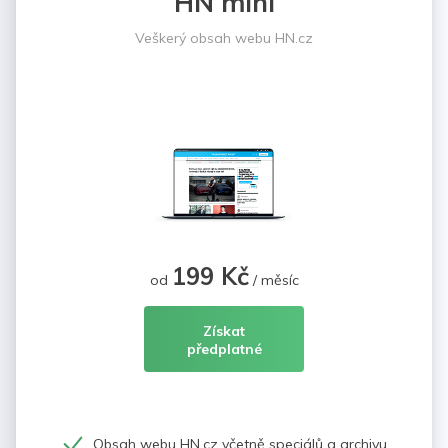
HN mini
Veškerý obsah webu HN.cz
199 Kč
od
/ měsíc
Získat
předplatné
Obsah webu HN.cz včetně speciálů a archivu