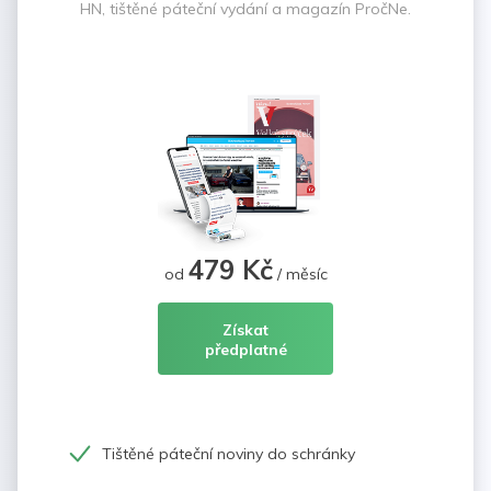
HN, tištěné páteční vydání a magazín PročNe.
479 Kč
od
/ měsíc
Získat
předplatné
Tištěné páteční noviny do schránky