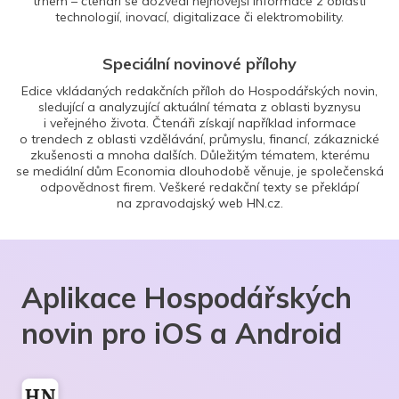
trhem – čtenáři se dozvědí nejnovější informace z oblasti
technologií, inovací, digitalizace či elektromobility.
Speciální novinové přílohy
Edice vkládaných redakčních příloh do Hospodářských novin,
sledující a analyzující aktuální témata z oblasti byznysu
i veřejného života. Čtenáři získají například informace
o trendech z oblasti vzdělávání, průmyslu, financí, zákaznické
zkušenosti a mnoha dalších. Důležitým tématem, kterému
se mediální dům Economia dlouhodobě věnuje, je společenská
odpovědnost firem. Veškeré redakční texty se překlápí
na zpravodajský web HN.cz.
Aplikace Hospodářských
novin pro iOS a Android