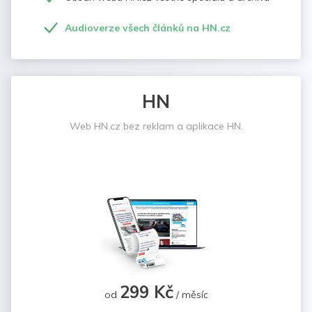
Audioverze všech článků na HN.cz
HN
Web HN.cz bez reklam a aplikace HN.
299 Kč
od
/ měsíc