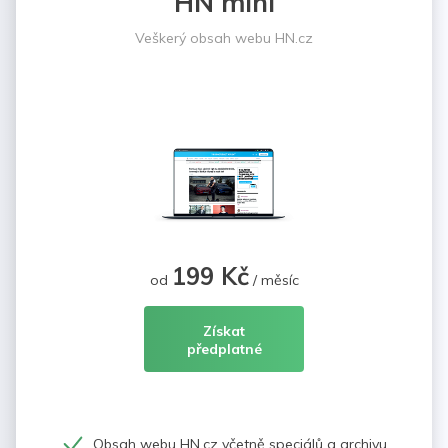
HN mini
Veškerý obsah webu HN.cz
199 Kč
od
/ měsíc
Získat
předplatné
Obsah webu HN.cz včetně speciálů a archivu