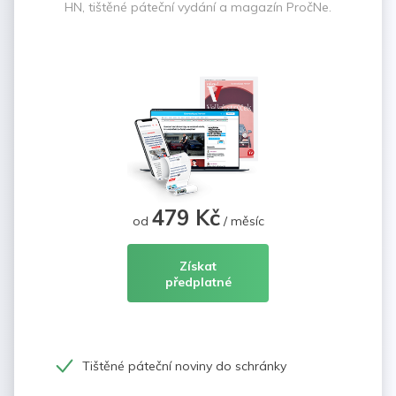
HN, tištěné páteční vydání a magazín PročNe.
479 Kč
od
/ měsíc
Získat
předplatné
Tištěné páteční noviny do schránky