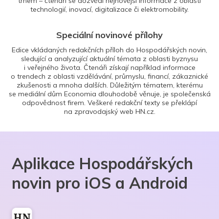
trhem – čtenáři se dozvědí nejnovější informace z oblasti
technologií, inovací, digitalizace či elektromobility.
Speciální novinové přílohy
Edice vkládaných redakčních příloh do Hospodářských novin,
sledující a analyzující aktuální témata z oblasti byznysu
i veřejného života. Čtenáři získají například informace
o trendech z oblasti vzdělávání, průmyslu, financí, zákaznické
zkušenosti a mnoha dalších. Důležitým tématem, kterému
se mediální dům Economia dlouhodobě věnuje, je společenská
odpovědnost firem. Veškeré redakční texty se překlápí
na zpravodajský web HN.cz.
Aplikace Hospodářských
novin pro iOS a Android