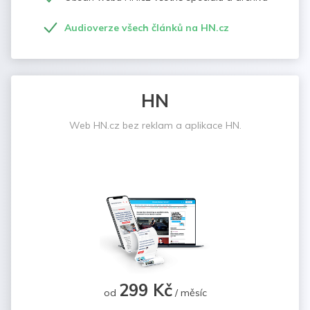
Audioverze všech článků na HN.cz
HN
Web HN.cz bez reklam a aplikace HN.
299 Kč
od
/ měsíc