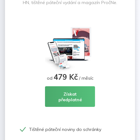
HN, tištěné páteční vydání a magazín PročNe.
479 Kč
od
/ měsíc
Získat
předplatné
Tištěné páteční noviny do schránky