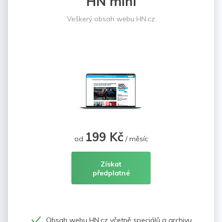
HN mini
Veškerý obsah webu HN.cz
199 Kč
od
/ měsíc
Získat
předplatné
Obsah webu HN.cz včetně speciálů a archivu