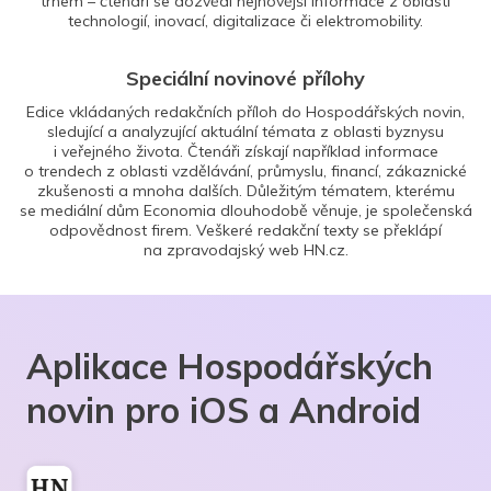
trhem – čtenáři se dozvědí nejnovější informace z oblasti
technologií, inovací, digitalizace či elektromobility.
Speciální novinové přílohy
Edice vkládaných redakčních příloh do Hospodářských novin,
sledující a analyzující aktuální témata z oblasti byznysu
i veřejného života. Čtenáři získají například informace
o trendech z oblasti vzdělávání, průmyslu, financí, zákaznické
zkušenosti a mnoha dalších. Důležitým tématem, kterému
se mediální dům Economia dlouhodobě věnuje, je společenská
odpovědnost firem. Veškeré redakční texty se překlápí
na zpravodajský web HN.cz.
Aplikace Hospodářských
novin pro iOS a Android