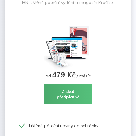
HN, tištěné páteční vydání a magazín PročNe.
479 Kč
od
/ měsíc
Získat
předplatné
Tištěné páteční noviny do schránky