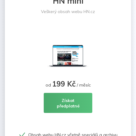
HN mini
Veškerý obsah webu HN.cz
199 Kč
od
/ měsíc
Získat
předplatné
Obsah webu HN.cz včetně speciálů a archivu