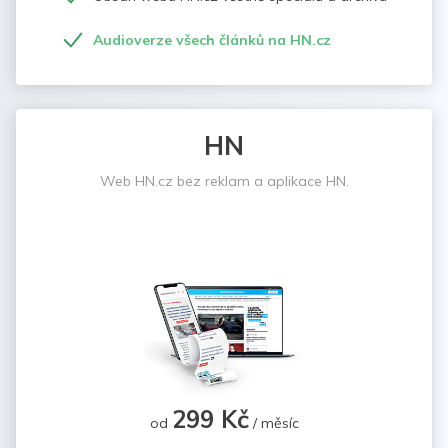
Audioverze všech článků na HN.cz
HN
Web HN.cz bez reklam a aplikace HN.
299 Kč
od
/ měsíc