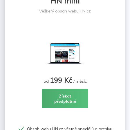
HN mini
Veškerý obsah webu HN.cz
199 Kč
od
/ měsíc
Získat
předplatné
Obsah webu HN.cz včetně speciálů a archivu