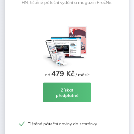
HN, tištěné páteční vydání a magazín PročNe.
479 Kč
od
/ měsíc
Získat
předplatné
Tištěné páteční noviny do schránky