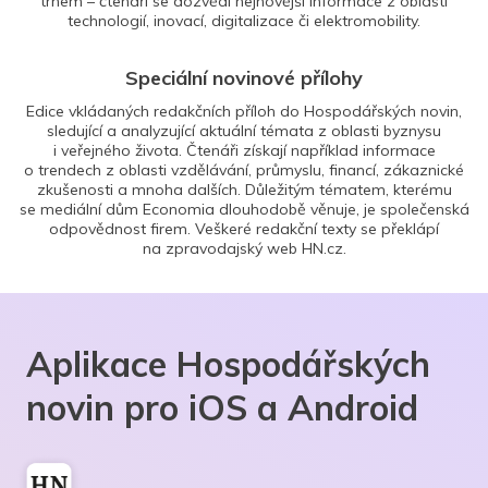
trhem – čtenáři se dozvědí nejnovější informace z oblasti
technologií, inovací, digitalizace či elektromobility.
Speciální novinové přílohy
Edice vkládaných redakčních příloh do Hospodářských novin,
sledující a analyzující aktuální témata z oblasti byznysu
i veřejného života. Čtenáři získají například informace
o trendech z oblasti vzdělávání, průmyslu, financí, zákaznické
zkušenosti a mnoha dalších. Důležitým tématem, kterému
se mediální dům Economia dlouhodobě věnuje, je společenská
odpovědnost firem. Veškeré redakční texty se překlápí
na zpravodajský web HN.cz.
Aplikace Hospodářských
novin pro iOS a Android