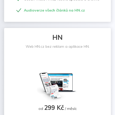
Audioverze všech článků na HN.cz
HN
Web HN.cz bez reklam a aplikace HN.
299 Kč
od
/ měsíc