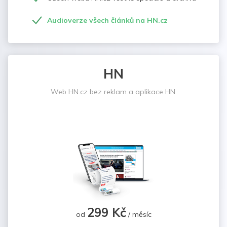
Audioverze všech článků na HN.cz
HN
Web HN.cz bez reklam a aplikace HN.
299 Kč
od
/ měsíc