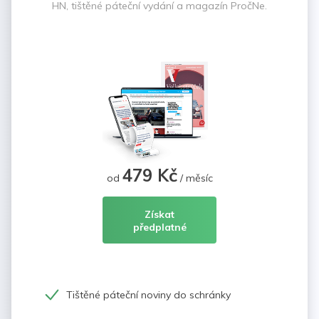
HN, tištěné páteční vydání a magazín PročNe.
479 Kč
od
/ měsíc
Získat
předplatné
Tištěné páteční noviny do schránky