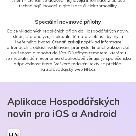
trhem – čtenáři se dozvědí nejnovější informace z oblasti
technologií, inovací, digitalizace či elektromobility.
Speciální novinové přílohy
Edice vkládaných redakčních příloh do Hospodářských novin,
sledující a analyzující aktuální témata z oblasti byznysu
i veřejného života. Čtenáři získají například informace
o trendech z oblasti vzdělávání, průmyslu, financí, zákaznické
zkušenosti a mnoha dalších. Důležitým tématem, kterému
se mediální dům Economia dlouhodobě věnuje, je společenská
odpovědnost firem. Veškeré redakční texty se překlápí
na zpravodajský web HN.cz.
Aplikace Hospodářských
novin pro iOS a Android