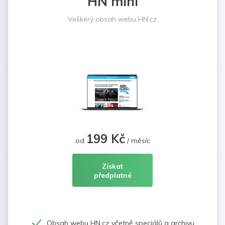
HN mini
Veškerý obsah webu HN.cz
199 Kč
od
/ měsíc
Získat
předplatné
Obsah webu HN.cz včetně speciálů a archivu