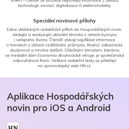
trhem – čtenáři se dozvědí nejnovější informace z oblasti
technologií, inovací, digitalizace či elektromobility.
Speciální novinové přílohy
Edice vkládaných redakčních příloh do Hospodářských novin,
sledující a analyzující aktuální témata z oblasti byznysu
i veřejného života. Čtenáři získají například informace
o trendech z oblasti vzdělávání, průmyslu, financí, zákaznické
zkušenosti a mnoha dalších. Důležitým tématem, kterému
se mediální dům Economia dlouhodobě věnuje, je společenská
odpovědnost firem. Veškeré redakční texty se překlápí
na zpravodajský web HN.cz.
Aplikace Hospodářských
novin pro iOS a Android