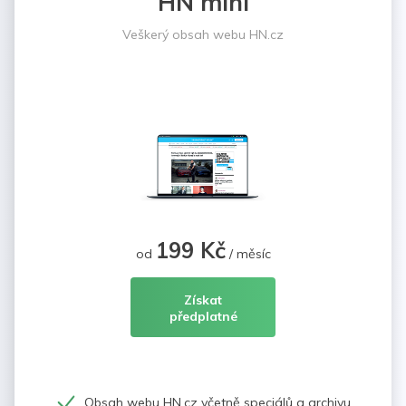
HN mini
Veškerý obsah webu HN.cz
199 Kč
od
/ měsíc
Získat
předplatné
Obsah webu HN.cz včetně speciálů a archivu