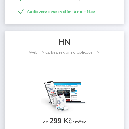
Audioverze všech článků na HN.cz
HN
Web HN.cz bez reklam a aplikace HN.
299 Kč
od
/ měsíc