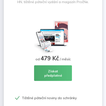
HN, tištěné páteční vydání a magazín PročNe.
479 Kč
od
/ měsíc
Získat
předplatné
Tištěné páteční noviny do schránky