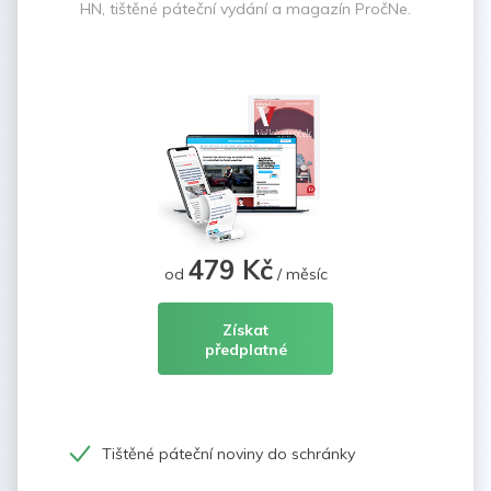
HN, tištěné páteční vydání a magazín PročNe.
479 Kč
od
/ měsíc
Získat
předplatné
Tištěné páteční noviny do schránky