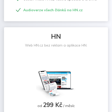
Audioverze všech článků na HN.cz
HN
Web HN.cz bez reklam a aplikace HN.
299 Kč
od
/ měsíc