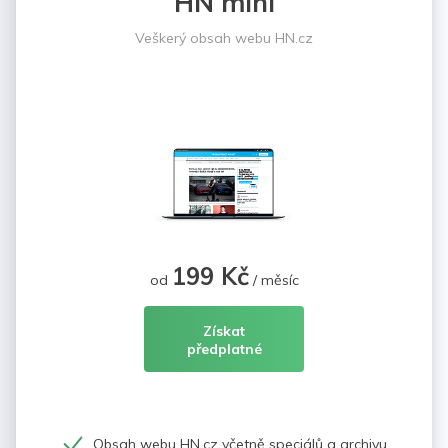
HN mini
Veškerý obsah webu HN.cz
199 Kč
od
/ měsíc
Získat
předplatné
Obsah webu HN.cz včetně speciálů a archivu