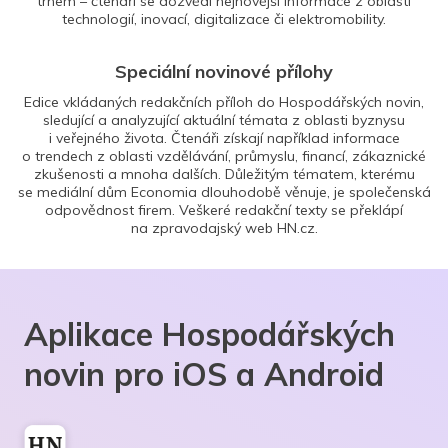
trhem – čtenáři se dozvědí nejnovější informace z oblasti
technologií, inovací, digitalizace či elektromobility.
Speciální novinové přílohy
Edice vkládaných redakčních příloh do Hospodářských novin,
sledující a analyzující aktuální témata z oblasti byznysu
i veřejného života. Čtenáři získají například informace
o trendech z oblasti vzdělávání, průmyslu, financí, zákaznické
zkušenosti a mnoha dalších. Důležitým tématem, kterému
se mediální dům Economia dlouhodobě věnuje, je společenská
odpovědnost firem. Veškeré redakční texty se překlápí
na zpravodajský web HN.cz.
Aplikace Hospodářských
novin pro iOS a Android