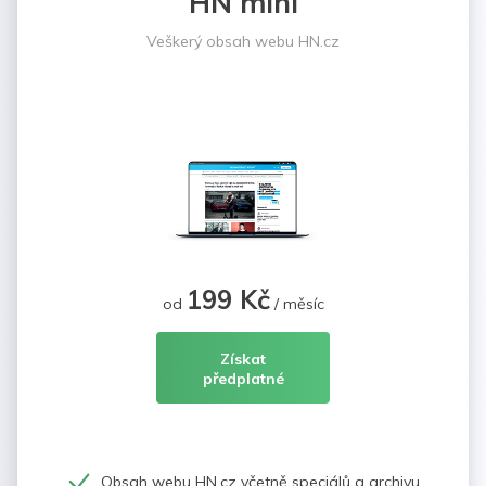
HN mini
Veškerý obsah webu HN.cz
199 Kč
od
/ měsíc
Získat
předplatné
Obsah webu HN.cz včetně speciálů a archivu