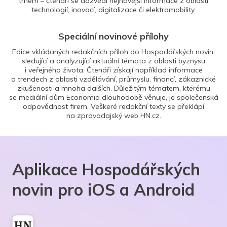
trhem – čtenáři se dozvědí nejnovější informace z oblasti
technologií, inovací, digitalizace či elektromobility.
Speciální novinové přílohy
Edice vkládaných redakčních příloh do Hospodářských novin,
sledující a analyzující aktuální témata z oblasti byznysu
i veřejného života. Čtenáři získají například informace
o trendech z oblasti vzdělávání, průmyslu, financí, zákaznické
zkušenosti a mnoha dalších. Důležitým tématem, kterému
se mediální dům Economia dlouhodobě věnuje, je společenská
odpovědnost firem. Veškeré redakční texty se překlápí
na zpravodajský web HN.cz.
Aplikace Hospodářských
novin pro iOS a Android