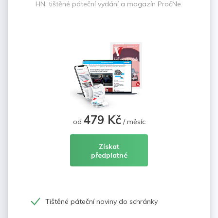
HN, tištěné páteční vydání a magazín PročNe.
479 Kč
od
/ měsíc
Získat
předplatné
Tištěné páteční noviny do schránky