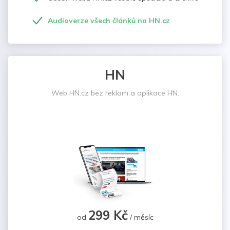
Audioverze všech článků na HN.cz
HN
Web HN.cz bez reklam a aplikace HN.
299 Kč
od
/ měsíc