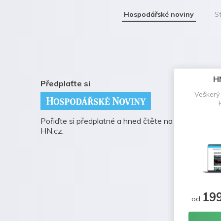
Hospodářské noviny
St
H
Předplaťte si
Veškerý
Pořiďte si předplatné a hned čtěte na
HN.cz.
19
od