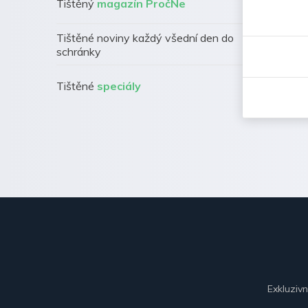
Tištěný
magazín PročNe
Tištěné noviny každý všední den do
schránky
Tištěné
speciály
Exkluziv