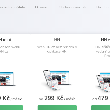
udenti a učitelé
Ekonom
Obchodní věstník
Distribu
N mini
HN
HN v
 obsah webu
Web HN.cz bez reklam a
HN, tiště
HN.cz
aplikace HN.
vydání 
Pro
9 Kč
299 Kč
479
/ měsíc
od
/ měsíc
od