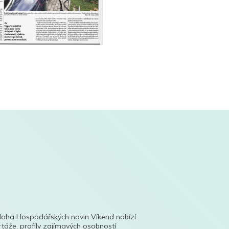
íloha Hospodářských novin Víkend nabízí
táže, profily zajímavých osobností