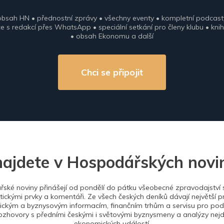
obsah HN • přednostní zprávy • všechny eventy • kompletní podcast
 s redakcí přes WhatsApp • speciální setkání pro členy klubu • knih
• obsah Ekonomu a další
Chci se připojit
najdete v Hospodářských novi
ské noviny přinášejí od pondělí do pátku všeobecné zpravodajství s
tickými prvky a komentáři. Ze všech českých deníků dávají největší p
ckým a byznysovým informacím, finančním trhům a servisu pro podn
ozhovory s předními českými i světovými byznysmeny a analýzy nejdů
ekonomických událostí.