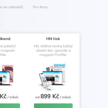
ce do zahraničí
Pro firmy
íkend
HN tisk
né páteční
HN, tištěné noviny každý
a magazín
všední den, speciály a
čNe.
magazín PročNe.
 Kč
899 Kč
/ měsíc
od
/ měsíc