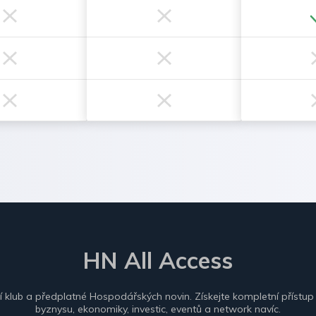
HN All Access
ní klub a předplatné Hospodářských novin. Získejte kompletní přístup
byznysu, ekonomiky, investic, eventů a network navíc.