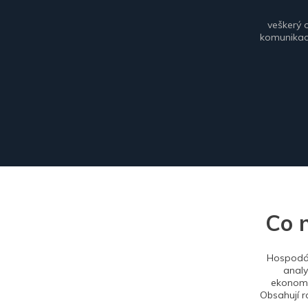
veškerý 
komunikace
Co 
Hospodář
analy
ekonomi
Obsahují r