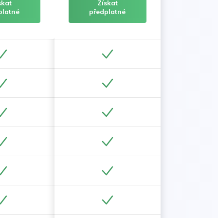
skat
Získat
platné
předplatné