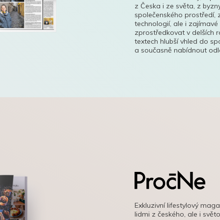
z Česka i ze světa, z byzn
společenského prostředí, z
technologií, ale i zajímavé
zprostředkovat v delších r
textech hlubší vhled do s
a současně nabídnout odle
Exkluzivní lifestylový mag
lidmi z českého, ale i svě