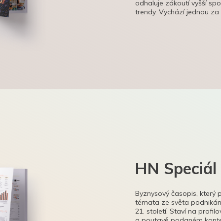
odhaluje zákoutí vyšší sp
trendy. Vychází jednou za
HN Speciál
Byznysový časopis, který 
témata ze světa podnikání
21. století. Staví na profi
a poutavě podaném kontex