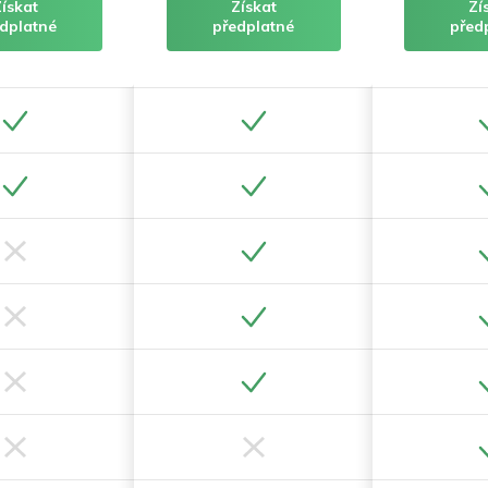
Získat
Získat
Zí
dplatné
předplatné
před