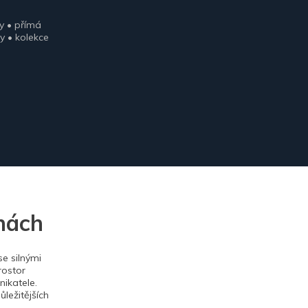
y • přímá
y • kolekce
nách
e silnými
rostor
ikatele.
ležitějších