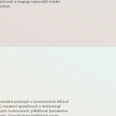
olečnosti a mapuje nejnovější módní
 měsíc.
pomáhá pochopit v souvislostech klíčová
, moderní společnosti a technologií
lových rozhovorech, příběhové žurnalistice
tu. Speciál Hospodářských novin