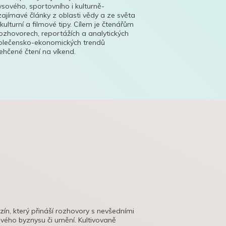
ysového, sportovního i kulturně-
ajímavé články z oblasti vědy a ze světa
 kulturní a filmové tipy. Cílem je čtenářům
ozhovorech, reportážích a analytických
polečensko-ekonomických trendů
hčené čtení na víkend.
azín, který přináší rozhovory s nevšedními
tového byznysu či umění. Kultivovaně