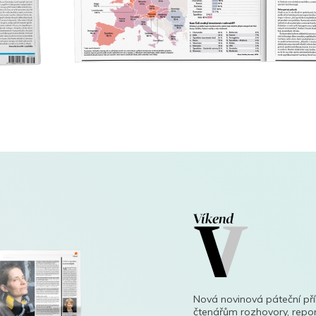
Nová novinová páteční př
čtenářům rozhovory, repor