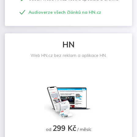
Audioverze všech článků na HN.cz
HN
Web HN.cz bez reklam a aplikace HN.
299 Kč
od
/ měsíc