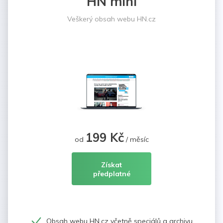
HN mini
Veškerý obsah webu HN.cz
199 Kč
od
/ měsíc
Získat
předplatné
Obsah webu HN.cz včetně speciálů a archivu