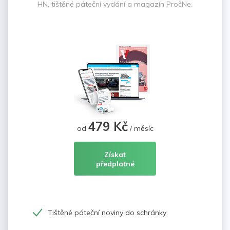
HN, tištěné páteční vydání a magazín PročNe.
479 Kč
od
/ měsíc
Získat
předplatné
Tištěné páteční noviny do schránky