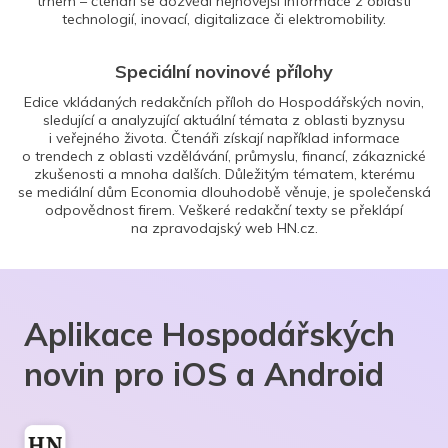
trhem – čtenáři se dozvědí nejnovější informace z oblasti
technologií, inovací, digitalizace či elektromobility.
Speciální novinové přílohy
Edice vkládaných redakčních příloh do Hospodářských novin,
sledující a analyzující aktuální témata z oblasti byznysu
i veřejného života. Čtenáři získají například informace
o trendech z oblasti vzdělávání, průmyslu, financí, zákaznické
zkušenosti a mnoha dalších. Důležitým tématem, kterému
se mediální dům Economia dlouhodobě věnuje, je společenská
odpovědnost firem. Veškeré redakční texty se překlápí
na zpravodajský web HN.cz.
Aplikace Hospodářských
novin pro iOS a Android