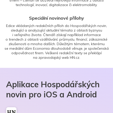
trhem – čtenáři se dozvědí nejnovější informace z oblasti
technologií, inovací, digitalizace či elektromobility.
Speciální novinové přílohy
Edice vkládaných redakčních příloh do Hospodářských novin,
sledující a analyzující aktuální témata z oblasti byznysu
i veřejného života. Čtenáři získají například informace
o trendech z oblasti vzdělávání, průmyslu, financí, zákaznické
zkušenosti a mnoha dalších. Důležitým tématem, kterému
se mediální dům Economia dlouhodobě věnuje, je společenská
odpovědnost firem. Veškeré redakční texty se překlápí
na zpravodajský web HN.cz.
Aplikace Hospodářských
novin pro iOS a Android