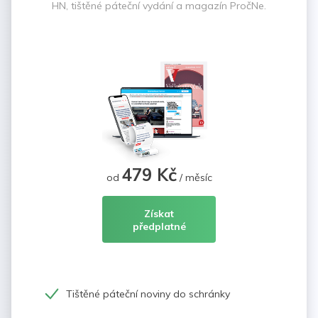
HN, tištěné páteční vydání a magazín PročNe.
479 Kč
od
/ měsíc
Získat
předplatné
Tištěné páteční noviny do schránky