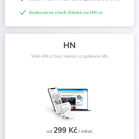
Audioverze všech článků na HN.cz
HN
Web HN.cz bez reklam a aplikace HN.
299 Kč
od
/ měsíc