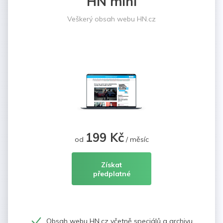
HN mini
Veškerý obsah webu HN.cz
199 Kč
od
/ měsíc
Získat
předplatné
Obsah webu HN.cz včetně speciálů a archivu