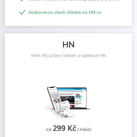
Audioverze všech článků na HN.cz
HN
Web HN.cz bez reklam a aplikace HN.
299 Kč
od
/ měsíc