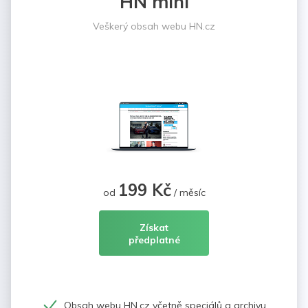
HN mini
Veškerý obsah webu HN.cz
199 Kč
od
/ měsíc
Získat
předplatné
Obsah webu HN.cz včetně speciálů a archivu