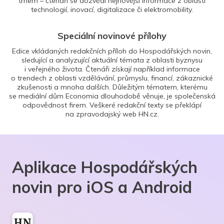
trhem – čtenáři se dozvědí nejnovější informace z oblasti
technologií, inovací, digitalizace či elektromobility.
Speciální novinové přílohy
Edice vkládaných redakčních příloh do Hospodářských novin,
sledující a analyzující aktuální témata z oblasti byznysu
i veřejného života. Čtenáři získají například informace
o trendech z oblasti vzdělávání, průmyslu, financí, zákaznické
zkušenosti a mnoha dalších. Důležitým tématem, kterému
se mediální dům Economia dlouhodobě věnuje, je společenská
odpovědnost firem. Veškeré redakční texty se překlápí
na zpravodajský web HN.cz.
Aplikace Hospodářských
novin pro iOS a Android