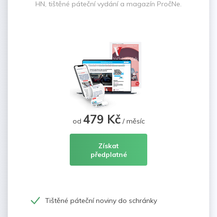
HN, tištěné páteční vydání a magazín PročNe.
479 Kč
od
/ měsíc
Získat
předplatné
Tištěné páteční noviny do schránky