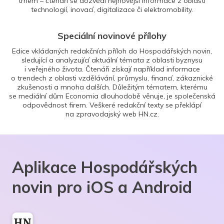
trhem – čtenáři se dozvědí nejnovější informace z oblasti
technologií, inovací, digitalizace či elektromobility.
Speciální novinové přílohy
Edice vkládaných redakčních příloh do Hospodářských novin,
sledující a analyzující aktuální témata z oblasti byznysu
i veřejného života. Čtenáři získají například informace
o trendech z oblasti vzdělávání, průmyslu, financí, zákaznické
zkušenosti a mnoha dalších. Důležitým tématem, kterému
se mediální dům Economia dlouhodobě věnuje, je společenská
odpovědnost firem. Veškeré redakční texty se překlápí
na zpravodajský web HN.cz.
Aplikace Hospodářských
novin pro iOS a Android