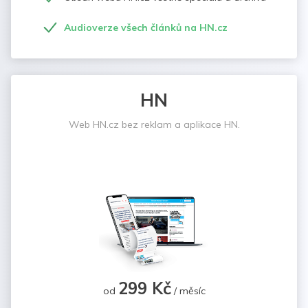
Audioverze všech článků na HN.cz
HN
Web HN.cz bez reklam a aplikace HN.
299 Kč
od
/ měsíc