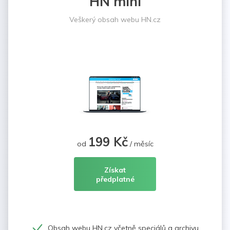
HN mini
Veškerý obsah webu HN.cz
199 Kč
od
/ měsíc
Získat
předplatné
Obsah webu HN.cz včetně speciálů a archivu