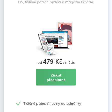
HN, tištěné páteční vydání a magazín PročNe.
479 Kč
od
/ měsíc
Získat
předplatné
Tištěné páteční noviny do schránky