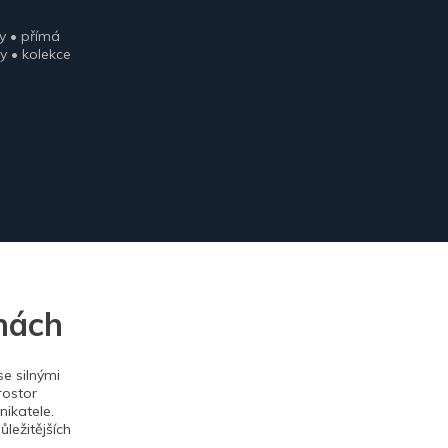
y • přímá
y • kolekce
nách
e silnými
rostor
ikatele.
ležitějších