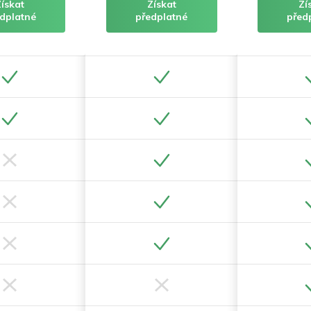
Získat
Získat
Zí
dplatné
předplatné
před