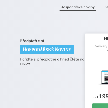
Hospodářské noviny
St
H
Předplaťte si
Veškerý
Pořiďte si předplatné a hned čtěte na
HN.cz.
19
od