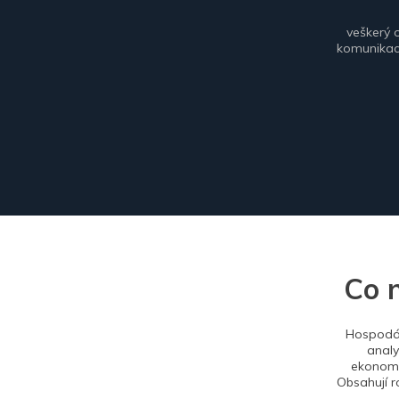
veškerý 
komunikace
Co 
Hospodář
analy
ekonomi
Obsahují r