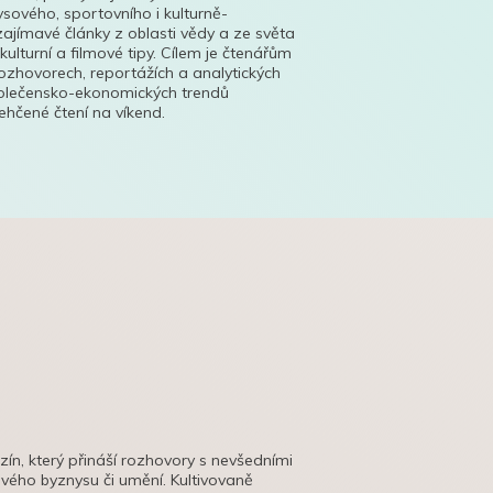
ysového, sportovního i kulturně-
ajímavé články z oblasti vědy a ze světa
 kulturní a filmové tipy. Cílem je čtenářům
ozhovorech, reportážích a analytických
polečensko-ekonomických trendů
hčené čtení na víkend.
azín, který přináší rozhovory s nevšedními
tového byznysu či umění. Kultivovaně