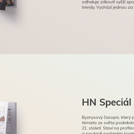
odhaluje zákoutí vyšší sp
trendy. Vychází jednou za
HN Speciál
Byznysový časopis, který 
témata ze světa podnikání
21. století. Staví na profi
a poutavě podaném kontex