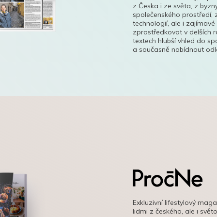
z Česka i ze světa, z byzn
společenského prostředí, z
technologií, ale i zajímavé
zprostředkovat v delších r
textech hlubší vhled do s
a současně nabídnout odle
Exkluzivní lifestylový mag
lidmi z českého, ale i svě