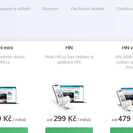
udenti a učitelé
Ekonom
Obchodní věstník
Distribu
N mini
HN
HN v
 obsah webu
Web HN.cz bez reklam a
HN, tiště
HN.cz
aplikace HN.
vydání 
Pro
9 Kč
299 Kč
479
/ měsíc
od
/ měsíc
od