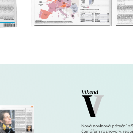
Nová novinová páteční př
čtenářům rozhovory, repor