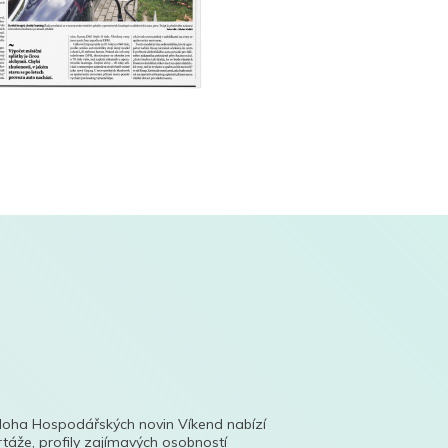
íloha Hospodářských novin Víkend nabízí
táže, profily zajímavých osobností