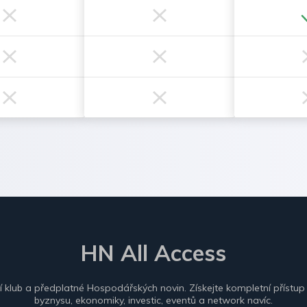
HN All Access
ní klub a předplatné Hospodářských novin. Získejte kompletní přístup
byznysu, ekonomiky, investic, eventů a network navíc.