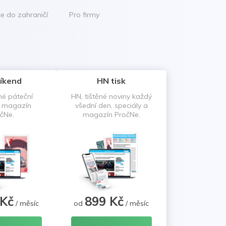
ce do zahraničí
Pro firmy
íkend
HN tisk
né páteční
HN, tištěné noviny každý
a magazín
všední den, speciály a
čNe.
magazín PročNe.
 Kč
899 Kč
/ měsíc
od
/ měsíc