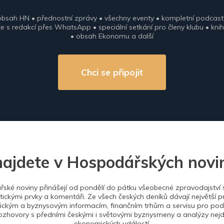
obsah HN • přednostní zprávy • všechny eventy • kompletní podcast
 s redakcí přes WhatsApp • speciální setkání pro členy klubu • knih
• obsah Ekonomu a další
Chci se připojit
najdete v Hospodářských novi
ské noviny přinášejí od pondělí do pátku všeobecné zpravodajství s
tickými prvky a komentáři. Ze všech českých deníků dávají největší p
ckým a byznysovým informacím, finančním trhům a servisu pro podn
ozhovory s předními českými i světovými byznysmeny a analýzy nejdů
ekonomických událostí.