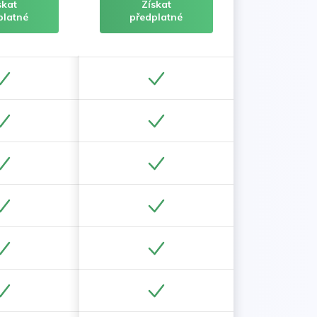
skat
Získat
platné
předplatné