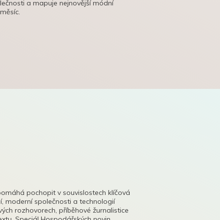
olečnosti a mapuje nejnovější módní
 měsíc.
pomáhá pochopit v souvislostech klíčová
, moderní společnosti a technologií
lových rozhovorech, příběhové žurnalistice
tu. Speciál Hospodářských novin