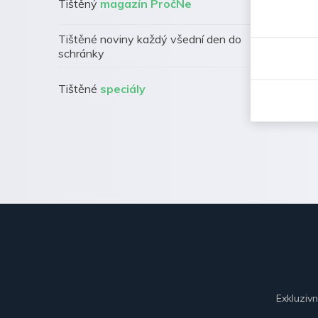
Tištěný
magazín PročNe
Tištěné noviny každý všední den do
schránky
Tištěné
speciály
Exkluziv