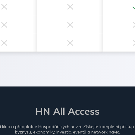
HN All Access
ní klub a předplatné Hospodářských novin. Získejte kompletní přístup
byznysu, ekonomiky, investic, eventů a network navíc.