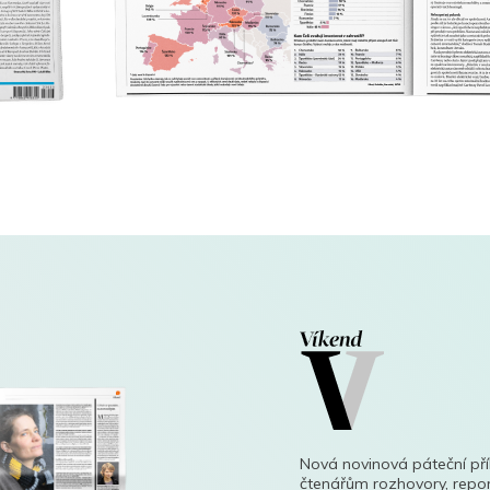
Nová novinová páteční př
čtenářům rozhovory, repor