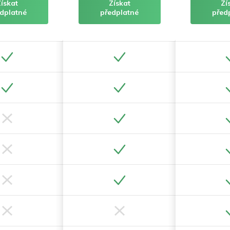
Získat
Získat
Zí
dplatné
předplatné
před