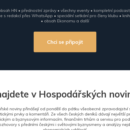
obsah HN • přednostní zprávy • všechny eventy • kompletní podcast
 s redakcí přes WhatsApp • speciální setkání pro členy klubu • knih
• obsah Ekonomu a další
Chci se připojit
najdete v Hospodářských novi
ské noviny přinášejí od pondělí do pátku všeobecné zpravodajství s
tickými prvky a komentáři. Ze všech českých deníků dávají největší p
ckým a byznysovým informacím, finančním trhům a servisu pro podn
ozhovory s předními českými i světovými byznysmeny a analýzy nejdů
ekonomických událostí.