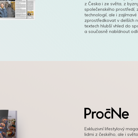
z Česka i ze světa, z byzn
společenského prostředí, z
technologií, ale i zajímavé
zprostředkovat v delších r
textech hlubší vhled do s
a současně nabídnout odle
Exkluzivní lifestylový mag
lidmi z českého, ale i svě