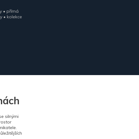
y • přímá
y • kolekce
nách
e silnými
rostor
ikatele.
ležitějších