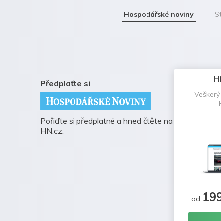
Hospodářské noviny
St
H
Předplaťte si
Veškerý
Pořiďte si předplatné a hned čtěte na
HN.cz.
19
od