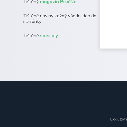
Tištěný
magazín PročNe
Tištěné noviny každý všední den do
schránky
Tištěné
speciály
Exkluziv