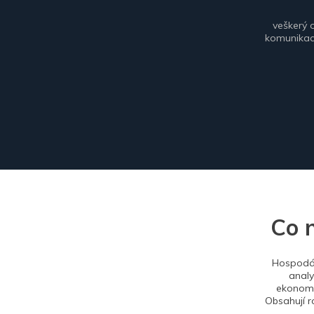
veškerý 
komunikace
Co 
Hospodář
analy
ekonomi
Obsahují r