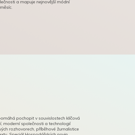
olečnosti a mapuje nejnovější módní
 měsíc.
pomáhá pochopit v souvislostech klíčová
, moderní společnosti a technologií
lových rozhovorech, příběhové žurnalistice
tu. Speciál Hospodářských novin