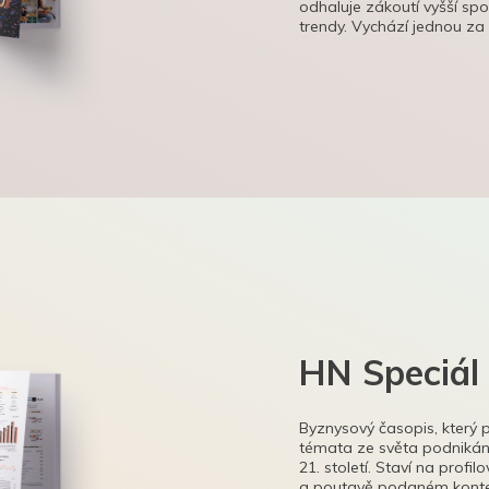
odhaluje zákoutí vyšší sp
trendy. Vychází jednou za
HN Speciál
Byznysový časopis, který 
témata ze světa podnikání
21. století. Staví na profi
a poutavě podaném kontex