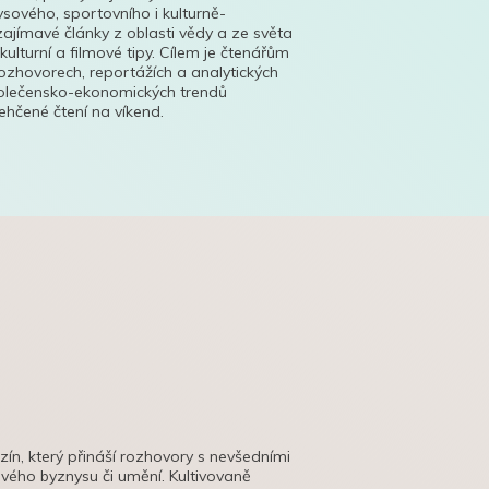
ysového, sportovního i kulturně-
ajímavé články z oblasti vědy a ze světa
 kulturní a filmové tipy. Cílem je čtenářům
ozhovorech, reportážích a analytických
polečensko-ekonomických trendů
hčené čtení na víkend.
azín, který přináší rozhovory s nevšedními
tového byznysu či umění. Kultivovaně