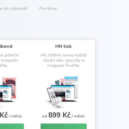
ce do zahraničí
Pro firmy
íkend
HN tisk
né páteční
HN, tištěné noviny každý
a magazín
všední den, speciály a
čNe.
magazín PročNe.
 Kč
899 Kč
/ měsíc
od
/ měsíc