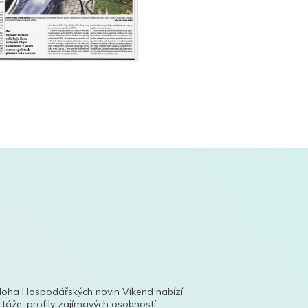
íloha Hospodářských novin Víkend nabízí
táže, profily zajímavých osobností