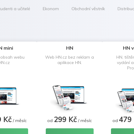
udenti a učitelé
Ekonom
Obchodní věstník
Distribu
N mini
HN
HN v
 obsah webu
Web HN.cz bez reklam a
HN, tiště
HN.cz
aplikace HN.
vydání 
Pro
9 Kč
299 Kč
479
/ měsíc
od
/ měsíc
od