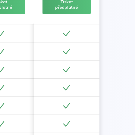
skat
Získat
platné
předplatné