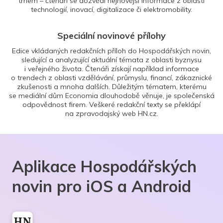
trhem – čtenáři se dozvědí nejnovější informace z oblasti
technologií, inovací, digitalizace či elektromobility.
Speciální novinové přílohy
Edice vkládaných redakčních příloh do Hospodářských novin,
sledující a analyzující aktuální témata z oblasti byznysu
i veřejného života. Čtenáři získají například informace
o trendech z oblasti vzdělávání, průmyslu, financí, zákaznické
zkušenosti a mnoha dalších. Důležitým tématem, kterému
se mediální dům Economia dlouhodobě věnuje, je společenská
odpovědnost firem. Veškeré redakční texty se překlápí
na zpravodajský web HN.cz.
Aplikace Hospodářských
novin pro iOS a Android