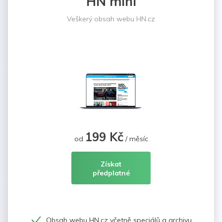
HN mini
Veškerý obsah webu HN.cz
199 Kč
od
/ měsíc
Získat
předplatné
Obsah webu HN.cz včetně speciálů a archivu