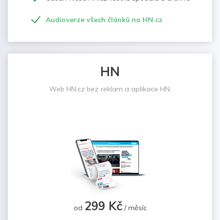
Audioverze všech článků na HN.cz
HN
Web HN.cz bez reklam a aplikace HN.
299 Kč
od
/ měsíc