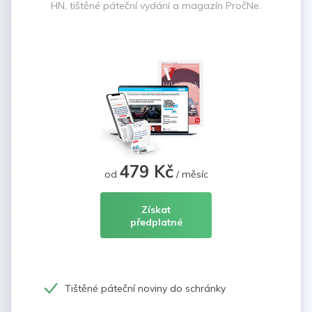
HN, tištěné páteční vydání a magazín PročNe.
479 Kč
od
/ měsíc
Získat
předplatné
Tištěné páteční noviny do schránky